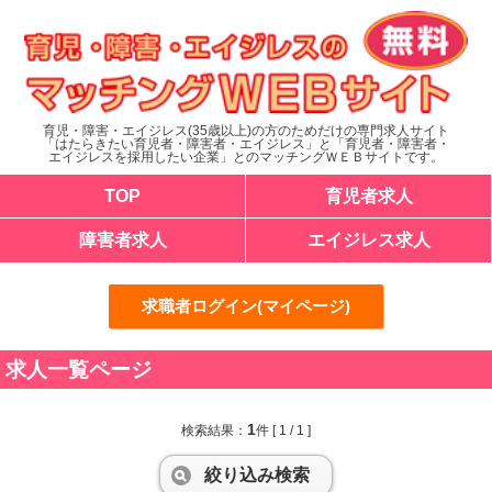
育児・障害・エイジレス(35歳以上)の方のためだけの専門求人サイト
「はたらきたい育児者・障害者・エイジレス」と「育児者・障害者・
エイジレスを採用したい企業」とのマッチングＷＥＢサイトです。
TOP
育児者求人
障害者求人
エイジレス求人
求職者ログイン(マイページ)
求人一覧ページ
1
検索結果：
件
[ 1 / 1 ]
絞り込み検索