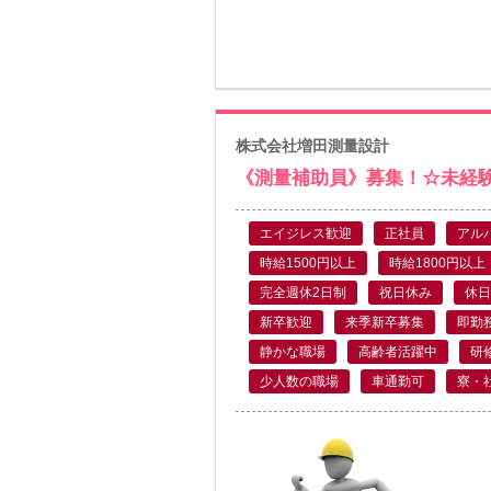
株式会社増田測量設計
《測量補助員》募集！☆未経
エイジレス歓迎
正社員
アル
時給1500円以上
時給1800円以上
完全週休2日制
祝日休み
休日
新卒歓迎
来季新卒募集
即勤
静かな職場
高齢者活躍中
研
少人数の職場
車通勤可
寮・