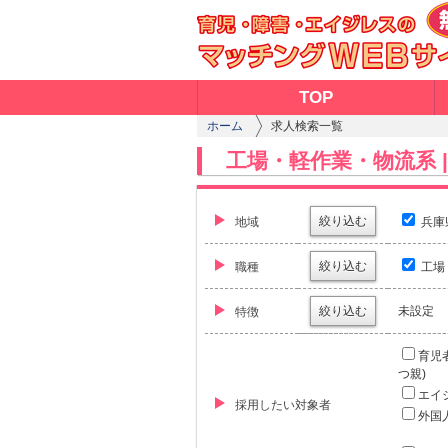
TOP
ホーム
求人検索一覧
工場・軽作業・物流系 |
絞り込む
地域
兵庫
絞り込む
職種
工場
絞り込む
未設定
特徴
育児
つ親)
エイ
採用したい対象者
外国