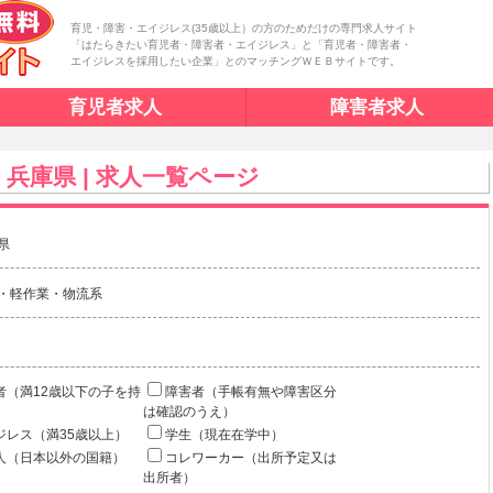
育児・障害・エイジレス(35歳以上）の方のためだけの専門求人サイト
「はたらきたい育児者・障害者・エイジレス」と「育児者・障害者・
エイジレスを採用したい企業」とのマッチングＷＥＢサイトです。
育児者求人
障害者求人
 兵庫県 | 求人一覧ページ
県
・軽作業・物流系
者（満12歳以下の子を持
障害者（手帳有無や障害区分
は確認のうえ）
ジレス（満35歳以上）
学生（現在在学中）
人（日本以外の国籍）
コレワーカー（出所予定又は
出所者）