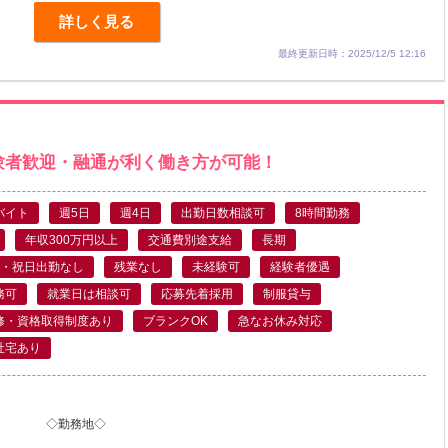
詳しく見る
最終更新日時：2025/12/5 12:16
験者歓迎・融通が利く働き方が可能！
バイト
週5日
週4日
出勤日数相談可
8時間勤務
年収300万円以上
交通費別途支給
長期
・祝日出勤なし
残業なし
未経験可
経験者優遇
務可
就業日は相談可
応募先着採用
制服貸与
修・資格取得制度あり
ブランクOK
急なお休み対応
社宅あり
◇勤務地◇