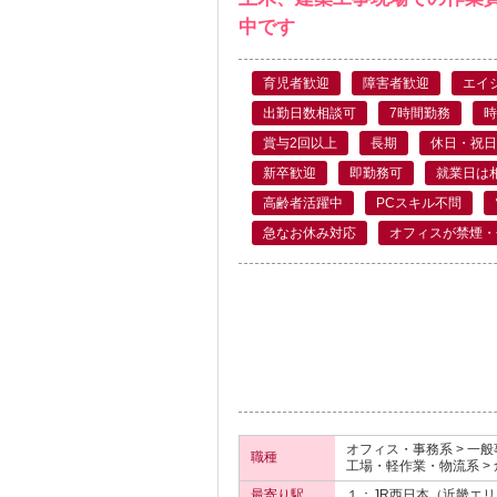
中です
育児者歓迎
障害者歓迎
エイ
出勤日数相談可
7時間勤務
時
賞与2回以上
長期
休日・祝日
新卒歓迎
即勤務可
就業日は
高齢者活躍中
PCスキル不問
急なお休み対応
オフィスが禁煙・
オフィス・事務系 > 一
職種
工場・軽作業・物流系 >
最寄り駅
１：JR西日本（近畿エ