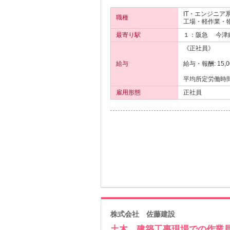
IT・エンジニア
職種
工場・軽作業・物
最寄り駅
１：阪急
今津
《正社員》
給与
給与・報酬: 15,0
平均所定労働時
雇用形態
正社員
株式会社 佐藤建設
土木、建築工事現場での作業