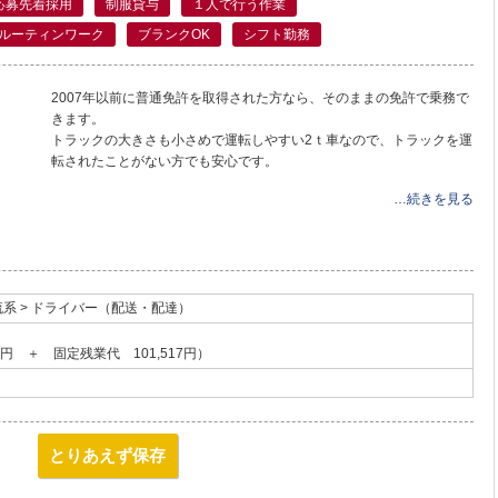
応募先着採用
制服貸与
１人で行う作業
ルーティンワーク
ブランクOK
シフト勤務
2007年以前に普通免許を取得された方なら、そのままの免許で乗務で
きます。
トラックの大きさも小さめで運転しやすい2ｔ車なので、トラックを運
転されたことがない方でも安心です。
…続きを見る
系 > ドライバー（配送・配達）
0円 ＋ 固定残業代 101,517円）
とりあえず保存