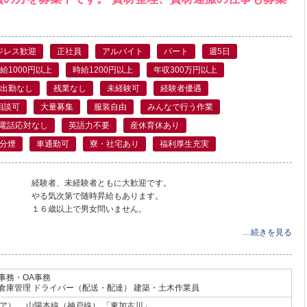
ジレス歓迎
正社員
アルバイト
パート
週5日
給1000円以上
時給1200円以上
年収300万円以上
出勤なし
残業なし
未経験可
経験者優遇
相談可
大量募集
服装自由
みんなで行う作業
電話応対なし
英語力不要
産休育休あり
分煙
車通勤可
寮・社宅あり
福利厚生充実
経験者、未経験者ともに大歓迎です。
やる気次第で随時昇給もあります。
１６歳以上で男女問いません。
…続きを見る
般事務・OA事務
 倉庫管理 ドライバー（配送・配達） 建築・土木作業員
リア）
山陽本線（神戸線）
「東加古川」