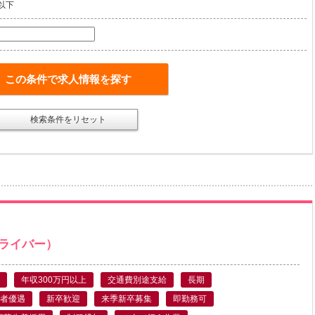
以下
この条件で求人情報を探す
検索条件をリセット
ライバー）
年収300万円以上
交通費別途支給
長期
者優遇
新卒歓迎
来季新卒募集
即勤務可