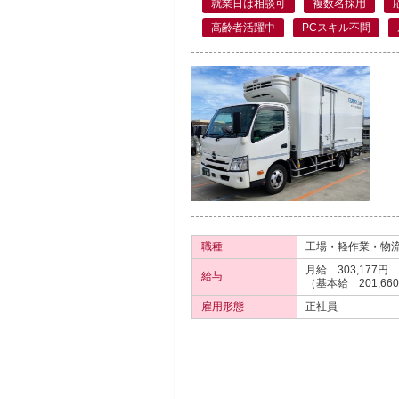
就業日は相談可
複数名採用
高齢者活躍中
PCスキル不問
職種
工場・軽作業・物流
月給 303,177円
給与
（基本給 201,66
雇用形態
正社員