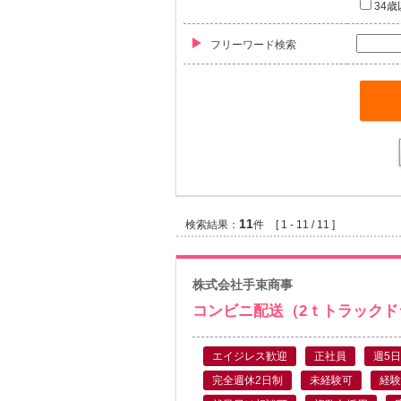
34歳
フリーワード検索
11
検索結果：
件
[ 1 - 11 / 11 ]
株式会社手束商事
コンビニ配送（2ｔトラックド
エイジレス歓迎
正社員
週5日
完全週休2日制
未経験可
経験