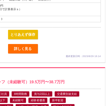
0円
5日で計算表示ｓ）
イト
とりあえず保存
詳しく見る
最終更新日時：2023/8/29 16:14
（未経験可）19.5万円〜38.7万円
正社員
8時間勤務
賞与2回以上
交通費別途支給
月以下
未経験可
経験者優遇
新卒歓迎