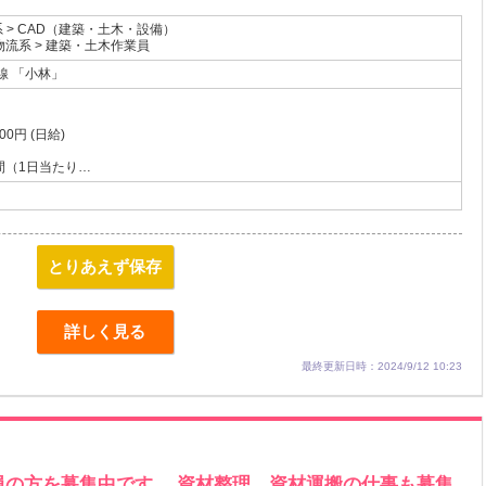
系 > CAD（建築・土木・設備）
流系 > 建築・土木作業員
線
「小林」
00円 (日給)
間（1日当たり…
とりあえず保存
詳しく見る
最終更新日時：2024/9/12 10:23
員の方を募集中です。 資材整理、資材運搬の仕事も募集