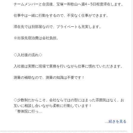
チームメンバーと合流後、宝塚ー和歌山へ週4～5日程度滞在します。
仕事中は一緒に行動をするので、不安なく仕事ができます。
滞在先では別部屋なので、プライベートも充実します。
※出張先宿泊費は会社負担。
◇入社後の流れ◇
入社後は実際に現場で業務を行いながら仕事に慣れていただきます。
測量の補助なので、測量の知識は不要です！
◇少数制だからこそ、会社ならではの型にはまった雰囲気はなく、お
互いに相談し合いながら柔軟に行動しています！
「整体院に行っ…
…続きを見る