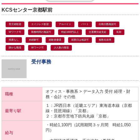
KCSセンター京都駅前
育児者歓迎
エイジレス歓迎
アルバイト
パート
出勤日数相談可
Wワーク可
勤務時間の相談可
時給1000円以上
交通費別途支給
長期
残業なし
未経験可
経験者優遇
就業日は相談可
複数名採用
静かな職場
Wワーク可
少人数の職場
受付事務
オフィス・事務系 > データ入力 受付 経理・財
職種
務・会計 その他
１：JR西日本（近畿エリア）
東海道本線（京都
最寄り駅
線・琵琶湖線）
「京都」
２：京都市営地下鉄
烏丸線
「京都」
・時給1,100円（試用期間３ヶ月間 時給1,050
円）
給与