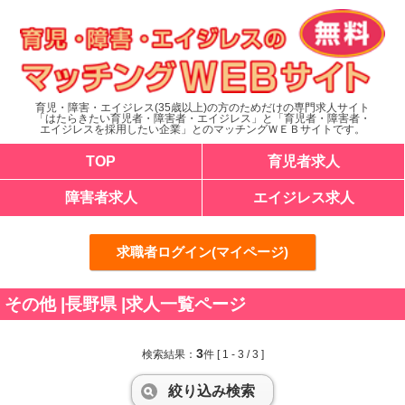
育児・障害・エイジレス(35歳以上)の方のためだけの専門求人サイト
「はたらきたい育児者・障害者・エイジレス」と「育児者・障害者・
エイジレスを採用したい企業」とのマッチングＷＥＢサイトです。
TOP
育児者求人
障害者求人
エイジレス求人
求職者ログイン(マイページ)
その他 |長野県 |求人一覧ページ
3
検索結果：
件
[ 1 - 3 / 3 ]
絞り込み検索