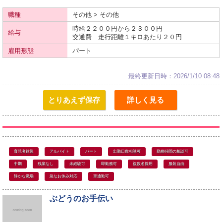
職種
その他 > その他
時給２２００円から２３００円
給与
交通費 走行距離１キロあたり２０円
雇用形態
パート
最終更新日時：2026/1/10 08:48
とりあえず保存
詳しく見る
育児者歓迎
アルバイト
パート
出勤日数相談可
勤務時間の相談可
中期
残業なし
未経験可
即勤務可
複数名採用
服装自由
静かな職場
急なお休み対応
車通勤可
ぶどうのお手伝い