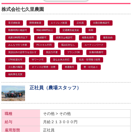
株式会社七久里農園
育児者歓迎
障害者歓迎
エイジレス歓迎
正社員
出勤日数相談可
勤務時間の相談可
時給1000円以上
交通費別途支給
長期
残業10時間/月以下
未経験可
就業日は相談可
複数名採用
服装自由
みんなで行う作業
PCスキル不問
電話応対なし
ルーティンワーク
英語以外の語学力を活かす
英語力不要
ブランクOK
扶養内勤務可
17時前退社可
Wワーク可
急なお休み対応
役員・管理職で採用
少人数の職場
オフィスが禁煙・分煙
車通勤可
寮・社宅あり
福利厚生充実
正社員（農場スタッフ）
職種
その他 > その他
給与
月給２１３０００円
雇用形態
正社員