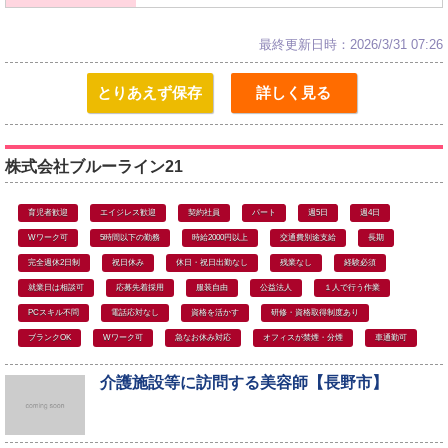
最終更新日時：2026/3/31 07:26
とりあえず保存
詳しく見る
株式会社ブルーライン21
育児者歓迎
エイジレス歓迎
契約社員
パート
週5日
週4日
Wワーク可
5時間以下の勤務
時給2000円以上
交通費別途支給
長期
完全週休2日制
祝日休み
休日・祝日出勤なし
残業なし
経験必須
就業日は相談可
応募先着採用
服装自由
公益法人
１人で行う作業
PCスキル不問
電話応対なし
資格を活かす
研修・資格取得制度あり
ブランクOK
Wワーク可
急なお休み対応
オフィスが禁煙・分煙
車通勤可
介護施設等に訪問する美容師【長野市】