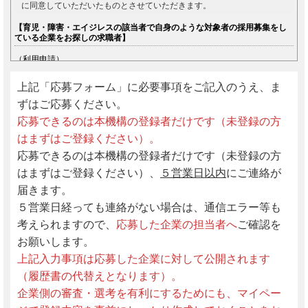
に同意していただいたものとさせていただきます。
【育児・障害・エイジレスの該当者で自身のような対象者の採用募集をし
ている企業をお探しの求職者】
（利用申請）
第１項 育児・障害・エイジレス（満35歳以上）の該当者で、自身のよう
な対象者の採用募集をしている企業等をお探しの求職者（以下、「求職
上記「応募フォーム」に必要事項をご記入のうえ、ま
者」という）は、本システムを利用して求人情報の検索並びに応募の行為
をすることができる。但し、本システムの利用にあたり本制度要綱及び利
ずはご応募ください。
用規定の同意のうえ利用できるものとする。
応募できるのは本機構の登録者だけです（未登録の方
はまずはご登録ください）。
（本機構への登録）
応募できるのは本機構の登録者だけです（未登録の方
第２項 本サイトの利用を希望する者は、本機構へ登録をしなければなら
ない。登録は本サイトを通じてインターネット経由でのみ受け付ける。
はまずはご登録ください）、
５営業日以内
にご連絡が
届きます。
（登録情報の公開及び管理）
５営業日経っても連絡がない場合は、通信エラー等も
第３項 本機構への登録事項は一部公開されるが、公開事項は登録者各自
で編集するものとし自己にて情報の管理を徹底するものとする。予め公開
考えられますので、
応募した企業の担当者へ
ご確認を
事項となっている項目の記載により想定しない問題又は不具合が発生した
としても本機構は関与しない。
お願いします。
上記入力事項は応募した企業に対して公開されます
（求人募集の検索）
（履歴書の代替えとなります）。
第４項 求職者は、インターネットを通じて本システムを利用することが
企業側の審査・選考を有利にするためにも、マイペー
できる。本機構のホームページを経由して本システムで求人情報の検索・
閲覧が可能となる。