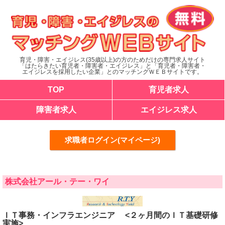
育児・障害・エイジレス(35歳以上)の方のためだけの専門求人サイト
「はたらきたい育児者・障害者・エイジレス」と「育児者・障害者・
エイジレスを採用したい企業」とのマッチングＷＥＢサイトです。
TOP
育児者求人
障害者求人
エイジレス求人
求職者ログイン(マイページ)
株式会社アール・テー・ワイ
ＩＴ事務・インフラエンジニア <２ヶ月間のＩＴ基礎研修
実施>