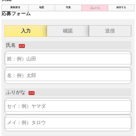
募集要項
地図
写真
応募する
保存する
応募フォーム
入力
確認
送信
氏名
必須
ふりがな
必須