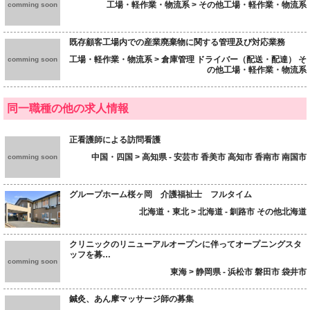
工場・軽作業・物流系 > その他工場・軽作業・物流系
comming soon
既存顧客工場内での産業廃棄物に関する管理及び対応業務
工場・軽作業・物流系 > 倉庫管理 ドライバー（配送・配達） そ
comming soon
の他工場・軽作業・物流系
同一職種の他の求人情報
正看護師による訪問看護
中国・四国 > 高知県 - 安芸市 香美市 高知市 香南市 南国市
comming soon
グループホーム桜ヶ岡 介護福祉士 フルタイム
北海道・東北 > 北海道 - 釧路市 その他北海道
クリニックのリニューアルオープンに伴ってオープニングスタ
ッフを募…
comming soon
東海 > 静岡県 - 浜松市 磐田市 袋井市
鍼灸、あん摩マッサージ師の募集