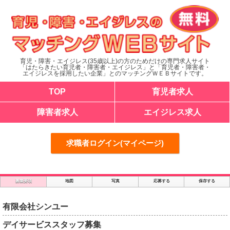
育児・障害・エイジレス(35歳以上)の方のためだけの専門求人サイト
「はたらきたい育児者・障害者・エイジレス」と「育児者・障害者・
エイジレスを採用したい企業」とのマッチングＷＥＢサイトです。
TOP
育児者求人
障害者求人
エイジレス求人
求職者ログイン(マイページ)
募集要項
地図
写真
応募する
保存する
有限会社シンユー
デイサービススタッフ募集