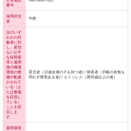
せ先電話
090-1486-7623
番号
採用担当
平野
者
次のいず
れかの対
象者に対
し、差別
ない公平
な採用基
準と雇用
後の職場
環境の整
育児者（12歳未満の子を持つ者) / 障害者（手帳の有無を
備や配慮
問わず障害ある者) / エイジレス（満35歳以上の者）
がされて
いる（ま
たは整備
を目指し
ている）
ことを宣
言しま
す。
雇用環境