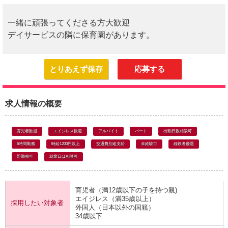
一緒に頑張ってくださる方大歓迎
デイサービスの隣に保育園があります。
とりあえず保存
応募する
求人情報の概要
育児者歓迎
エイジレス歓迎
アルバイト
パート
出勤日数相談可
6時間勤務
時給1200円以上
交通費別途支給
未経験可
経験者優遇
即勤務可
就業日は相談可
育児者（満12歳以下の子を持つ親)
エイジレス（満35歳以上）
採用したい対象者
外国人（日本以外の国籍）
34歳以下