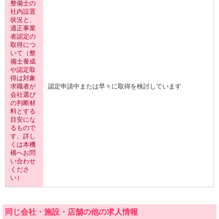
整備士の
社内設置
状況と、
適正事業
者認定の
取得につ
いて（整
備士養成
や認定取
得は対象
求職者が
認定申請中または早々に取得を検討しています
会社選び
の判断材
料とする
目安にな
るもので
す、詳し
くは本機
構へお問
い合わせ
くださ
い）
同じ会社・施設・店舗の他の求人情報