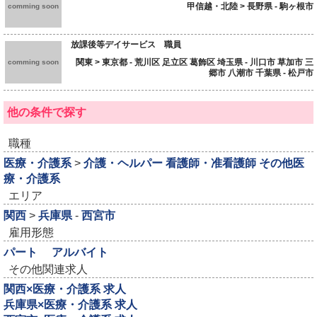
甲信越・北陸 > 長野県 - 駒ヶ根市
comming soon
放課後等デイサービス 職員
関東 > 東京都 - 荒川区 足立区 葛飾区 埼玉県 - 川口市 草加市 三
comming soon
郷市 八潮市 千葉県 - 松戸市
他の条件で探す
職種
医療・介護系
>
介護・ヘルパー
看護師・准看護師
その他医
療・介護系
エリア
関西
>
兵庫県
-
西宮市
雇用形態
パート
アルバイト
その他関連求人
関西×医療・介護系 求人
兵庫県×医療・介護系 求人