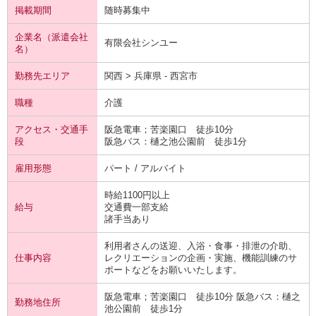
掲載期間
随時募集中
企業名（派遣会社
有限会社シンユー
名）
勤務先エリア
関西 > 兵庫県 - 西宮市
職種
介護
アクセス・交通手
阪急電車；苦楽園口 徒歩10分
段
阪急バス：樋之池公園前 徒歩1分
雇用形態
パート / アルバイト
時給1100円以上
給与
交通費一部支給
諸手当あり
利用者さんの送迎、入浴・食事・排泄の介助、
仕事内容
レクリエーションの企画・実施、機能訓練のサ
ポートなどをお願いいたします。
阪急電車；苦楽園口 徒歩10分 阪急バス：樋之
勤務地住所
池公園前 徒歩1分