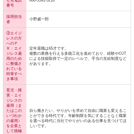
せ先電話
080-3391-3218
番号
採用担当
小野威一郎
者
③エイジ
レスの方
へのＰ
Ｒ：エイ
定年退職は65才です。
ジレス雇
複数の業務を行える多能工化を進めており、経験やOJT
用のため
による技能取得で一定のレベルで、手当の支給制度など
に整備さ
があります。
れている
特筆すべ
き事項
育児・障
害・エイ
ジレスの
雇用（ま
たはこの
自ら働きたい、やりがいを求めて自由に職業も変えるこ
いづれか
とができる時代です。年齢制限を気にすることなく職業
の雇用）
を選べる時代に当社でやりがいのある仕事を見つけてほ
を企業と
しいです。
して積極