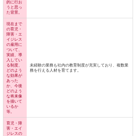
的に行お
うと思っ
た背景。
現在まで
の育児・
障害・エ
イジレス
の雇用に
ついて、
実績、導
入してい
る制度、
未経験の業務も社内の教育制度が充実しており、複数業
どのよう
務を行える人材を育てます。
な効果が
あった
か、今後
どのよう
な将来像
を描いて
いるか
等。
育児・障
害・エイ
ジレスの