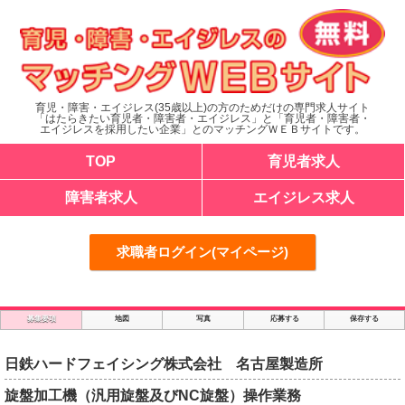
育児・障害・エイジレス(35歳以上)の方のためだけの専門求人サイト
「はたらきたい育児者・障害者・エイジレス」と「育児者・障害者・
エイジレスを採用したい企業」とのマッチングＷＥＢサイトです。
TOP
育児者求人
障害者求人
エイジレス求人
求職者ログイン(マイページ)
募集要項
地図
写真
応募する
保存する
日鉄ハードフェイシング株式会社 名古屋製造所
旋盤加工機（汎用旋盤及びNC旋盤）操作業務