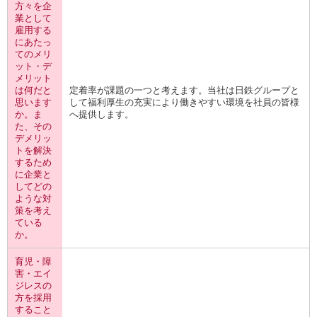
方々を企
業として
雇用する
にあたっ
てのメリ
ット・デ
メリット
は何だと
定着率が課題の一つと考えます。当社は日鉄グループと
思います
して福利厚生の充実により働きやすい環境を社員の皆様
か。ま
へ提供します。
た、その
デメリッ
トを解決
するため
に企業と
してどの
ような対
策を考え
ている
か。
育児・障
害・エイ
ジレスの
方を採用
すること