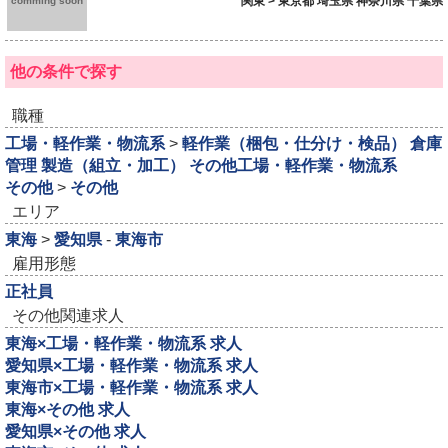
関東 > 東京都 埼玉県 神奈川県 千葉県
comming soon
他の条件で探す
職種
工場・軽作業・物流系
>
軽作業（梱包・仕分け・検品）
倉庫
管理
製造（組立・加工）
その他工場・軽作業・物流系
その他
>
その他
エリア
東海
>
愛知県
-
東海市
雇用形態
正社員
その他関連求人
東海×工場・軽作業・物流系 求人
愛知県×工場・軽作業・物流系 求人
東海市×工場・軽作業・物流系 求人
東海×その他 求人
愛知県×その他 求人