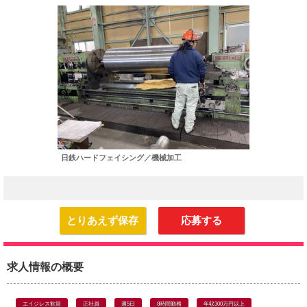
日鉄ハードフェイシング／機械加工
とりあえず保存
応募する
求人情報の概要
エイジレス歓迎
正社員
週5日
8時間勤務
年収300万円以上