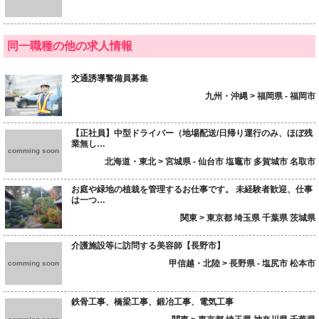
同一職種の他の求人情報
交通誘導警備員募集
九州・沖縄 > 福岡県 - 福岡市
【正社員】中型ドライバー（地場配送/日帰り運行のみ、ほぼ残
業無し…
comming soon
北海道・東北 > 宮城県 - 仙台市 塩竈市 多賀城市 名取市
お庭や緑地の植栽を管理するお仕事です。 未経験者歓迎、仕事
は一つ…
関東 > 東京都 埼玉県 千葉県 茨城県
介護施設等に訪問する美容師【長野市】
甲信越・北陸 > 長野県 - 塩尻市 松本市
comming soon
鉄骨工事、橋梁工事、鍛冶工事、電気工事