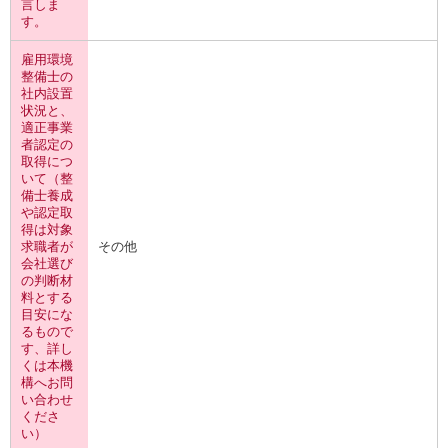
言しま
す。
雇用環境
整備士の
社内設置
状況と、
適正事業
者認定の
取得につ
いて（整
備士養成
や認定取
得は対象
求職者が
その他
会社選び
の判断材
料とする
目安にな
るもので
す、詳し
くは本機
構へお問
い合わせ
くださ
い）