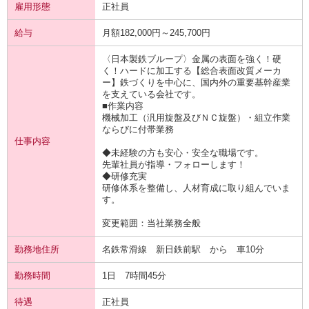
雇用形態
正社員
給与
月額182,000円～245,700円
〈日本製鉄ブループ〉金属の表面を強く！硬
く！ハードに加工する【総合表面改質メーカ
ー】鉄づくりを中心に、国内外の重要基幹産業
を支えている会社です。
■作業内容
機械加工（汎用旋盤及びＮＣ旋盤）・組立作業
ならびに付帯業務
仕事内容
◆未経験の方も安心・安全な職場です。
先輩社員が指導・フォローします！
◆研修充実
研修体系を整備し、人材育成に取り組んでいま
す。
変更範囲：当社業務全般
勤務地住所
名鉄常滑線 新日鉄前駅 から 車10分
勤務時間
1日 7時間45分
待遇
正社員