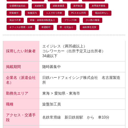
交通費別途支給
未経験可
経験者優遇
新卒歓迎
来季新卒募集
即勤務可
制服貸与
１人で行う作業
PCスキル不問
電話応対なし
英語力不要
研修・資格取得制度あり
ブランクOK
少人数の職場
オフィスが禁煙・分煙
車通勤可
寮・社宅あり
福利厚生充実
エイジレス（満35歳以上）
採用したい対象者
コレワーカー（出所予定又は出所者）
34歳以下
掲載期間
随時募集中
企業名（派遣会社
日鉄ハードフェイシング株式会社 名古屋製造
名）
所
勤務先エリア
東海 > 愛知県 - 東海市
職種
旋盤加工員
アクセス・交通手
名鉄常滑線 新日鉄前駅 から 車10分
段