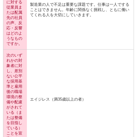
に対する
製造業の人で不足は重要な課題です。仕事は一人でする
従業員ま
ことはできません。年齢に関係なく挑戦し、ともに働い
たは配属
てくれる人を大切にしていきます。
先の社員
の声、反
応・反響
はどのよ
うなもの
ですか。
次のいず
れかの対
象者に対
し、差別
ない公平
な採用基
準と雇用
後の職場
環境の整
エイジレス（満35歳以上の者）
備や配慮
がされて
いる（ま
たは整備
を目指し
ている）
ことを宣