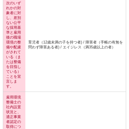
次のいず
れかの対
象者に対
し、差別
ない公平
な採用基
準と雇用
後の職場
環境の整
育児者（12歳未満の子を持つ者) / 障害者（手帳の有無を
備や配慮
問わず障害ある者) / エイジレス（満35歳以上の者）
がされて
いる（ま
たは整備
を目指し
ている）
ことを宣
言しま
す。
雇用環境
整備士の
社内設置
状況と、
適正事業
者認定の
取得につ