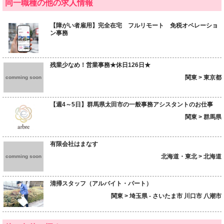
同一職種の他の求人情報
【障がい者雇用】完全在宅 フルリモート 免税オペレーショ
ン事務
残業少なめ！営業事務★休日126日★
関東 > 東京都
comming soon
【週4～5日】群馬県太田市の一般事務アシスタントのお仕事
関東 > 群馬県
有限会社はまなす
北海道・東北 > 北海道
comming soon
清掃スタッフ（アルバイト・パート）
関東 > 埼玉県 - さいたま市 川口市 八潮市