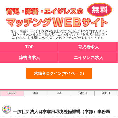
育児・障害・エイジレス(35歳以上)の方のためだけの専門求人サイト
「はたらきたい育児者・障害者・エイジレス」と「育児者・障害者・
エイジレスを採用したい企業」とのマッチングＷＥＢサイトです。
TOP
育児者求人
障害者求人
エイジレス求人
求職者ログイン(マイページ)
募集要項
地図
写真
応募する
保存する
一般社団法人日本雇用環境整備機構（本部）事務局