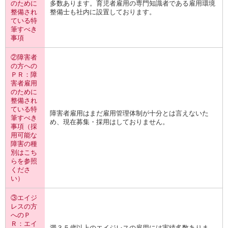
のために
多数あります。育児者雇用の専門知識者である雇用環境
整備され
整備士も社内に設置しております。
ている特
筆すべき
事項
②障害者
の方への
ＰＲ：障
害者雇用
のために
整備され
ている特
障害者雇用はまだ雇用管理体制が十分とは言えないた
筆すべき
め、現在募集・採用はしておりません。
事項（採
用可能な
障害の種
別はこち
らを参照
くださ
い）
③エイジ
レスの方
へのＰ
Ｒ：エイ
満３５歳以上のエイジレスの雇用には実績多数ありま