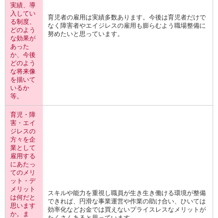
実績、導
入してい
育児者の雇用は実績多数あります。今後は育児者だけで
る制度、
なく障害者やエイジレスの雇用も膨らむよう職場整備に
どのよう
努めたいと思っています。
な効果が
あった
か、今後
どのよう
な将来像
を描いて
いるか
等。
育児・障
害・エイ
ジレスの
方々を企
業として
雇用する
にあたっ
てのメリ
ット・デ
メリット
スキルや能力を重視し職員が生き生き働ける環境が整備
は何だと
できれば、円滑な事業運営や作業の助け合い、ひいては
思います
効率化などお金では買えないプライスレスなメリットが
か。ま
たくさんあると思っています。