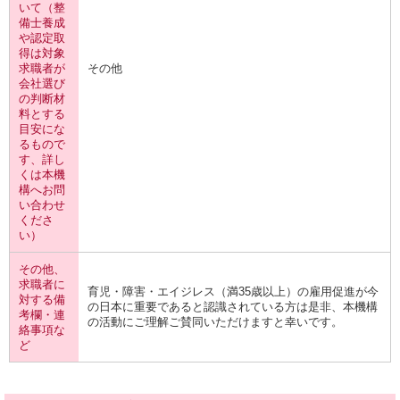
いて（整
備士養成
や認定取
得は対象
求職者が
その他
会社選び
の判断材
料とする
目安にな
るもので
す、詳し
くは本機
構へお問
い合わせ
くださ
い）
その他、
求職者に
育児・障害・エイジレス（満35歳以上）の雇用促進が今
対する備
の日本に重要であると認識されている方は是非、本機構
考欄・連
の活動にご理解ご賛同いただけますと幸いです。
絡事項な
ど