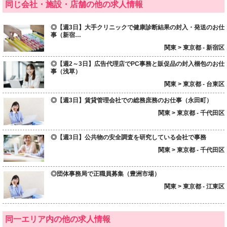
同じ会社・施設・店舗の他の求人情報
◎【週3日】大手クリニックで健康診断結果の封入・発送のお仕
事（新宿…
関東 > 東京都 - 新宿区
◎【週2～3日】広告代理店でPC事務と販促品の封入梱包のお仕
事（浅草）
関東 > 東京都 - 台東区
◎【週3日】賃貸管理会社での総務庶務のお仕事（永田町）
関東 > 東京都 - 千代田区
◎【週3日】公共物の安全調査を研究している会社で事務
関東 > 東京都 - 千代田区
◎団体事務局で正職員募集（豊洲市場）
関東 > 東京都 - 江東区
同一エリア内の他の求人情報