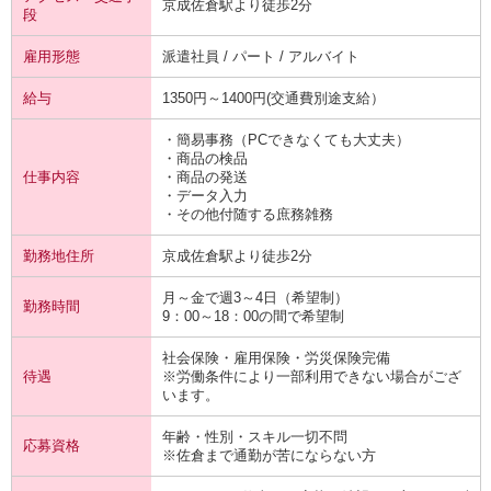
京成佐倉駅より徒歩2分
段
雇用形態
派遣社員 / パート / アルバイト
給与
1350円～1400円(交通費別途支給）
・簡易事務（PCできなくても大丈夫）
・商品の検品
仕事内容
・商品の発送
・データ入力
・その他付随する庶務雑務
勤務地住所
京成佐倉駅より徒歩2分
月～金で週3～4日（希望制）
勤務時間
9：00～18：00の間で希望制
社会保険・雇用保険・労災保険完備
待遇
※労働条件により一部利用できない場合がござ
います。
年齢・性別・スキル一切不問
応募資格
※佐倉まで通勤が苦にならない方