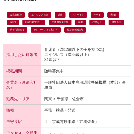
育児者歓迎
エイジレス歓迎
派遣
アルバイト
パート
週4日
週3日
時給1300円以上
交通費別途支給
長期
残業なし
服装自由
扶養内勤務可
テレワーク（在宅）可
駅チカ5分以内
育児者（満12歳以下の子を持つ親)
採用したい対象者
エイジレス（満35歳以上）
34歳以下
掲載期間
随時募集中
企業名（派遣会社
一般社団法人日本雇用環境整備機構（本部）事
名）
務局
勤務先エリア
関東 > 千葉県 - 佐倉市
職種
事務・検品・発送
最寄り駅
１：京成電鉄
本線
「京成佐倉」
アクセス・交通手