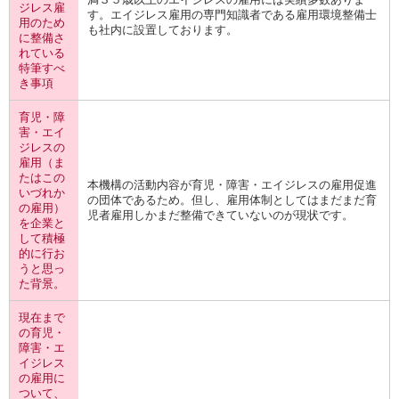
ジレス雇
す。エイジレス雇用の専門知識者である雇用環境整備士
用のため
も社内に設置しております。
に整備さ
れている
特筆すべ
き事項
育児・障
害・エイ
ジレスの
雇用（ま
たはこの
本機構の活動内容が育児・障害・エイジレスの雇用促進
いづれか
の団体であるため。但し、雇用体制としてはまだまだ育
の雇用）
児者雇用しかまだ整備できていないのが現状です。
を企業と
して積極
的に行お
うと思っ
た背景。
現在まで
の育児・
障害・エ
イジレス
の雇用に
ついて、