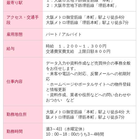
１：大阪市営地下鉄
御堂筋線
「本町」
最寄り駅
２：大阪市営地下鉄
堺筋線
「堺筋本町」
アクセス・交通手
大阪メトロ御堂筋線「本町」駅より徒歩4分
段
大阪メトロ堺筋線「堺筋本町」駅より徒歩7分
雇用形態
パート / アルバイト
時給 １，２００～１，３００円
給与
交通費実費支給 上限日額８００円
データ入力や資料作成など売買仲介の事務全般
をお任せします。
・来客や電話への対応、反響メールへの初期対
応
仕事内容
・ホームページやポータルサイトへの物件登録
と情報更新
・資料作成、業者や役所などへの問い合わせや
おつかい など
大阪メトロ御堂筋線「本町」駅より徒歩4分 大
勤務地住所
阪メトロ堺筋線「堺筋本町」駅より徒歩7分
週3～4日（水曜定休）
勤務時間
10：00～18：00のうち3～4時間