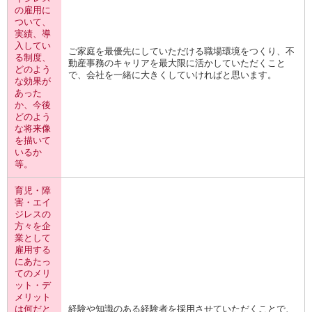
の雇用に
ついて、
実績、導
入してい
ご家庭を最優先にしていただける職場環境をつくり、不
る制度、
動産事務のキャリアを最大限に活かしていただくこと
どのよう
で、会社を一緒に大きくしていければと思います。
な効果が
あった
か、今後
どのよう
な将来像
を描いて
いるか
等。
育児・障
害・エイ
ジレスの
方々を企
業として
雇用する
にあたっ
てのメリ
ット・デ
メリット
は何だと
経験や知識のある経験者を採用させていただくことで、