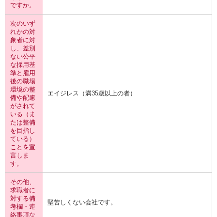
ですか。
次のいず
れかの対
象者に対
し、差別
ない公平
な採用基
準と雇用
後の職場
環境の整
エイジレス（満35歳以上の者）
備や配慮
がされて
いる（ま
たは整備
を目指し
ている）
ことを宣
言しま
す。
その他、
求職者に
対する備
堅苦しくない会社です。
考欄・連
絡事項な