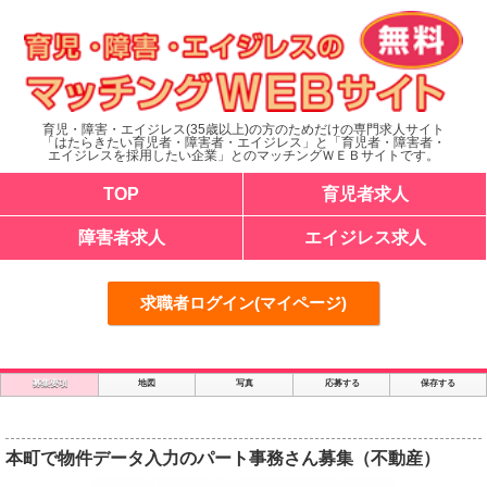
育児・障害・エイジレス(35歳以上)の方のためだけの専門求人サイト
「はたらきたい育児者・障害者・エイジレス」と「育児者・障害者・
エイジレスを採用したい企業」とのマッチングＷＥＢサイトです。
TOP
育児者求人
障害者求人
エイジレス求人
求職者ログイン(マイページ)
募集要項
地図
写真
応募する
保存する
本町で物件データ入力のパート事務さん募集（不動産）