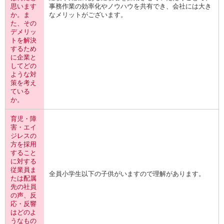
思います
事務作業の効率化やノウハウを共有でき、会社には大き
か。ま
なメリットがございます。
た、その
デメリッ
トを解決
するため
に企業と
してどの
ような対
策を考え
ている
か。
育児・障
害・エイ
ジレスの
方を採用
すること
に対する
従業員ま
全員小学生以下の子供がいますので理解があります。
たは配属
先の社員
の声、反
応・反響
はどのよ
うなもの