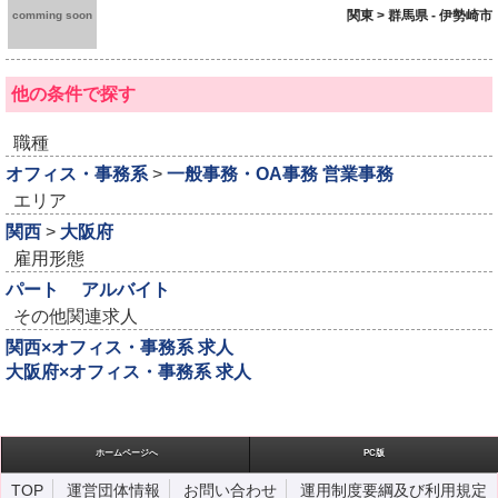
関東 > 群馬県 - 伊勢崎市
comming soon
他の条件で探す
職種
オフィス・事務系
>
一般事務・OA事務
営業事務
エリア
関西
>
大阪府
雇用形態
パート
アルバイト
その他関連求人
関西×オフィス・事務系 求人
大阪府×オフィス・事務系 求人
ホームページへ
PC版
TOP
運営団体情報
お問い合わせ
運用制度要綱及び利用規定