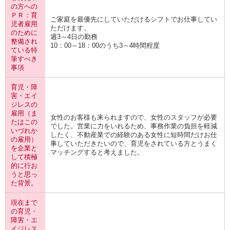
の方への
ＰＲ：育
ご家庭を最優先にしていただけるシフトでお仕事してい
児者雇用
ただけます。
のために
週3～4日の勤務
整備され
10：00～18：00のうち3～4時間程度
ている特
筆すべき
事項
育児・障
害・エイ
ジレスの
雇用（ま
女性のお客様も来られますので、女性のスタッフが必要
たはこの
でした。営業に力をいれるため、事務作業の負担を軽減
いづれか
したく、不動産業での経験のある女性に短時間だけお仕
の雇用）
事していただきたいので、育児をされている方とうまく
を企業と
マッチングすると考えました。
して積極
的に行お
うと思っ
た背景。
現在まで
の育児・
障害・エ
イジレス