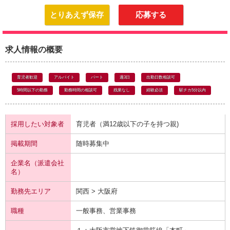
とりあえず保存
応募する
求人情報の概要
育児者歓迎
アルバイト
パート
週3日
出勤日数相談可
5時間以下の勤務
勤務時間の相談可
残業なし
経験必須
駅チカ5分以内
採用したい対象者
育児者（満12歳以下の子を持つ親)
掲載期間
随時募集中
企業名（派遣会社
名）
勤務先エリア
関西 > 大阪府
職種
一般事務、営業事務