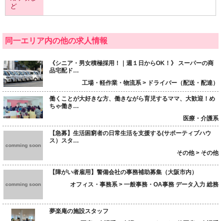
ど
同一エリア内の他の求人情報
《シニア・男女積極採用！｜週１日からOK！》 スーパーの商
品宅配ド…
工場・軽作業・物流系 > ドライバー（配送・配達）
働くことが大好きな方、働きながら育児するママ、大歓迎！め
ちゃ働き…
医療・介護系
【急募】生活困窮者の日常生活を支援する(サポーティブハウ
ス）スタ…
comming soon
その他 > その他
【障がい者雇用】警備会社の事務補助募集（大阪市内）
オフィス・事務系 > 一般事務・OA事務 データ入力 総務
comming soon
夢楽庵の施設スタッフ