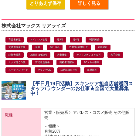
とりあえず保存
詳しく見る
株式会社マックス リアライズ
育児者歓迎
エイジレス歓迎
週5日
週4日
6時間勤務
交通費別途支給
長期
祝日休み
残業5時間/月以下
未経験可
経験者優遇
就業日は相談可
大量募集
オフィスカジュアル可
大手企業
１人で行う作業
育児者活躍中
高齢者活躍中
PCスキル不問
ルーティンワーク
ブランクOK
10時以降出社可
車通勤可
【平日月19日活動】スキンケア担当店舗巡回ス
タッフ/ラウンダーのお仕事★全国で大量募集
中！
営業・販売系 > アパレス・コスメ販売 その他販
職種
売
＜報酬＞
月額20万