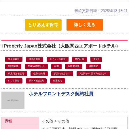
最終更新日時：2026/4/13 13:21
とりあえず保存
詳しく見る
i Property Japan株式会社（大阪関西エアポートホテル）
育児者歓迎
障害者歓迎
エイジレス歓迎
契約社員
週5日
8時間勤務
年収300万円以上
長期
経験者優遇
即勤務可
就業日は相談可
複数名採用
英語力を活かす
英語以外の語学力を活かす
シフト勤務
駅チカ5分以内
車通勤可
ホテルフロントデスク契約社員
職種
その他 > その他