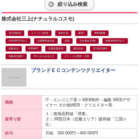
絞り込み検索
株式会社三上(ナチュラルコスモ)
育児者歓迎
エイジレス歓迎
契約社員
週5日
8時間勤務
年収300万円以上
交通費別途支給
短期
完全週休2日制
残業5時間/月以下
経験必須
即勤務可
応募先着採用
服装自由
育児者活躍中
高齢者活躍中
PCスキルを活かす
オフィスが禁煙・分煙
ブランドＥＣコンテンツクリエイター
IT・エンジニア系 > WEB制作・編集 WEBデザ
職種
イナー その他WEB・クリエイター系
１：南海
高野線
「堺東」
最寄り駅
２：JR西日本（近畿エリア）
阪和線
「三国ヶ
丘」
給与
月給 300.000円～400.000円