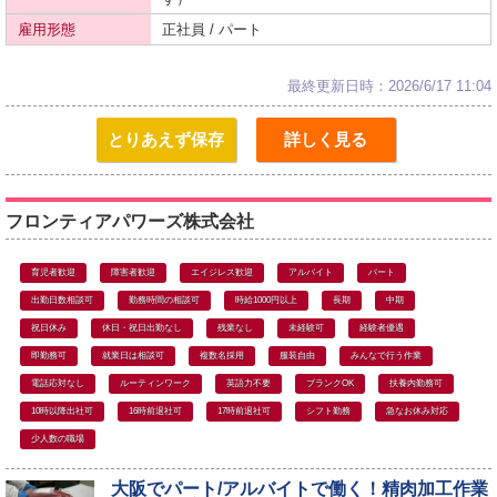
雇用形態
正社員 / パート
最終更新日時：2026/6/17 11:04
とりあえず保存
詳しく見る
フロンティアパワーズ株式会社
育児者歓迎
障害者歓迎
エイジレス歓迎
アルバイト
パート
出勤日数相談可
勤務時間の相談可
時給1000円以上
長期
中期
祝日休み
休日・祝日出勤なし
残業なし
未経験可
経験者優遇
即勤務可
就業日は相談可
複数名採用
服装自由
みんなで行う作業
電話応対なし
ルーティンワーク
英語力不要
ブランクOK
扶養内勤務可
10時以降出社可
16時前退社可
17時前退社可
シフト勤務
急なお休み対応
少人数の職場
大阪でパート/アルバイトで働く！精肉加工作業