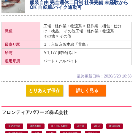
服装自由 完全週休二日制 社保完備 未経験から
OK 自転車/バイク通勤可
工場・軽作業・物流系 > 軽作業（梱包・仕分
職種
け・検品） その他工場・軽作業・物流系
その他 > その他
最寄り駅
１：京阪
京阪本線
「萱島」
給与
￥1,177 (時給) 以上
雇用形態
パート / アルバイト
最終更新日時：2026/5/20 10:38
とりあえず保存
詳しく見る
フロンティアパワーズ株式会社
育児者歓迎
障害者歓迎
エイジレス歓迎
正社員
週5日
8時間勤務