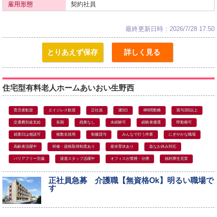
雇用形態
契約社員
最終更新日時：2026/7/28 17:50
とりあえず保存
詳しく見る
住宅型有料老人ホームあいおい生野西
育児者歓迎
エイジレス歓迎
正社員
週5日
8時間勤務
賞与2回以上
交通費別途支給
長期
残業なし
未経験可
経験者優遇
即勤務可
就業日は相談可
複数名採用
制服貸与
みんなで行う作業
にぎやかな職場
高齢者活躍中
研修・資格取得制度あり
産休育休あり
急なお休み対応
バリアフリー完備
派遣スタッフ活躍中
オフィスが禁煙・分煙
福利厚生充実
正社員急募 介護職【無資格Ok】明るい職場で
す