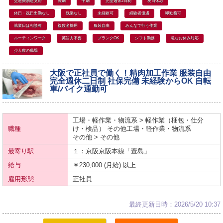
交通費別途支給
長期
中期
完全週休2日制
祝日休み
休日・祝日出勤なし
残業なし
未経験可
経験者優遇
即勤務可
就業日は相談可
複数名採用
服装自由
みんなで行う作業
ルーティンワーク
英語力不要
ブランクOK
シフト勤務
急なお休み対応
少人数の職場
大阪で正社員で働く！精肉加工作業 服装自由
完全週休二日制 社保完備 未経験からOK 自転
車/バイク通勤可
工場・軽作業・物流系 > 軽作業（梱包・仕分
職種
け・検品） その他工場・軽作業・物流系
その他 > その他
最寄り駅
１：京阪
京阪本線
「萱島」
給与
￥230,000 (月給) 以上
雇用形態
正社員
最終更新日時：2026/5/20 10:37