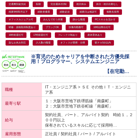
交通費別途支給
長期
完全週休2日制
祝日休み
休日・祝日出勤なし
残業5時間/月以下
経験者優遇
経験必須
就業日は相談可
複数名採用
オフィスカジュアル可
みんなで行う作業
静かな職場
PCスキルを活かす
研修・資格取得制度あり
ブランクOK
扶養内勤務可
10時以降出社可
16時前退社可
17時前退社可
フレックス制あり
産休育休あり
急なお休み対応
少人数の職場
オフィスが禁煙・分煙
駅チカ5分以内
※育児のためキャリアを中断された方優先採
用！プログラマー、システムエンジニア
【在宅勤…
IT・エンジニア系 > ＳＥ その他ＩＴ・エンジニ
職種
ア系
１：大阪市営地下鉄
堺筋線
「南森町」
最寄り駅
２：大阪市営地下鉄
谷町線
「南森町」
契約社員、パート、アルバイト契約 時給１，２
給与
００円以上
保有されているスキルに応じて採用時…
雇用形態
正社員 / 契約社員 / パート / アルバイト