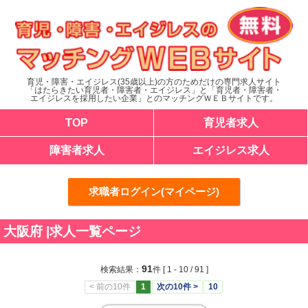
育児・障害・エイジレス(35歳以上)の方のためだけの専門求人サイト
「はたらきたい育児者・障害者・エイジレス」と「育児者・障害者・
エイジレスを採用したい企業」とのマッチングＷＥＢサイトです。
TOP
育児者求人
障害者求人
エイジレス求人
求職者ログイン(マイページ)
大阪府 |求人一覧ページ
91
検索結果：
件
[ 1 - 10 / 91 ]
< 前の10件
1
次の10件 >
10