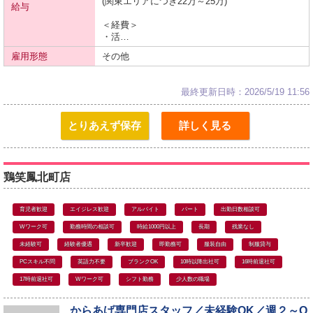
(関東エリアにつき22万～25万)
給与
＜経費＞
・活…
雇用形態
その他
最終更新日時：2026/5/19 11:56
とりあえず保存
詳しく見る
鶏笑鳳北町店
育児者歓迎
エイジレス歓迎
アルバイト
パート
出勤日数相談可
Wワーク可
勤務時間の相談可
時給1000円以上
長期
残業なし
未経験可
経験者優遇
新卒歓迎
即勤務可
服装自由
制服貸与
PCスキル不問
英語力不要
ブランクOK
10時以降出社可
16時前退社可
17時前退社可
Wワーク可
シフト勤務
少人数の職場
からあげ専門店スタッフ／未経験OK／週２～O