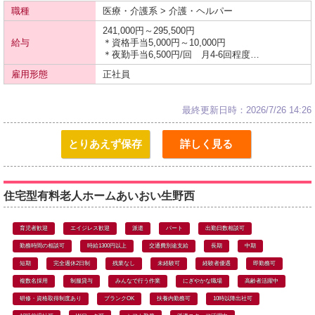
職種
医療・介護系 > 介護・ヘルパー
241,000円～295,500円
給与
＊資格手当5,000円～10,000円
＊夜勤手当6,500円/回 月4-6回程度…
雇用形態
正社員
最終更新日時：2026/7/26 14:26
とりあえず保存
詳しく見る
住宅型有料老人ホームあいおい生野西
育児者歓迎
エイジレス歓迎
派遣
パート
出勤日数相談可
勤務時間の相談可
時給1300円以上
交通費別途支給
長期
中期
短期
完全週休2日制
残業なし
未経験可
経験者優遇
即勤務可
複数名採用
制服貸与
みんなで行う作業
にぎやかな職場
高齢者活躍中
研修・資格取得制度あり
ブランクOK
扶養内勤務可
10時以降出社可