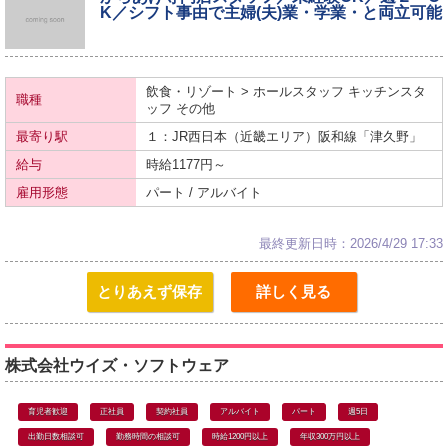
K／シフト事由で主婦(夫)業・学業・と両立可能
飲食・リゾート > ホールスタッフ キッチンスタ
職種
ッフ その他
最寄り駅
１：JR西日本（近畿エリア）
阪和線
「津久野」
給与
時給1177円～
雇用形態
パート / アルバイト
最終更新日時：2026/4/29 17:33
とりあえず保存
詳しく見る
株式会社ウイズ・ソフトウェア
育児者歓迎
正社員
契約社員
アルバイト
パート
週5日
出勤日数相談可
勤務時間の相談可
時給1200円以上
年収300万円以上