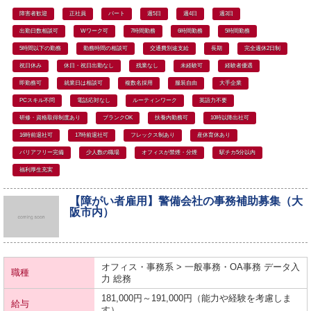
障害者歓迎
正社員
パート
週5日
週4日
週3日
出勤日数相談可
Wワーク可
7時間勤務
6時間勤務
5時間勤務
5時間以下の勤務
勤務時間の相談可
交通費別途支給
長期
完全週休2日制
祝日休み
休日・祝日出勤なし
残業なし
未経験可
経験者優遇
即勤務可
就業日は相談可
複数名採用
服装自由
大手企業
PCスキル不問
電話応対なし
ルーティンワーク
英語力不要
研修・資格取得制度あり
ブランクOK
扶養内勤務可
10時以降出社可
16時前退社可
17時前退社可
フレックス制あり
産休育休あり
バリアフリー完備
少人数の職場
オフィスが禁煙・分煙
駅チカ5分以内
福利厚生充実
【障がい者雇用】警備会社の事務補助募集（大
阪市内）
オフィス・事務系 > 一般事務・OA事務 データ入
職種
力 総務
181,000円～191,000円（能力や経験を考慮しま
給与
す）