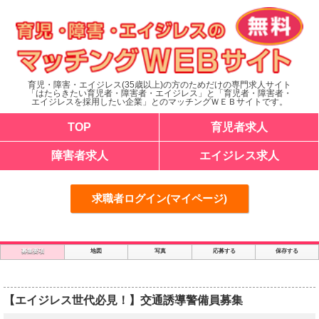
育児・障害・エイジレス(35歳以上)の方のためだけの専門求人サイト
「はたらきたい育児者・障害者・エイジレス」と「育児者・障害者・
エイジレスを採用したい企業」とのマッチングＷＥＢサイトです。
TOP
育児者求人
障害者求人
エイジレス求人
求職者ログイン(マイページ)
募集要項
地図
写真
応募する
保存する
【エイジレス世代必見！】交通誘導警備員募集