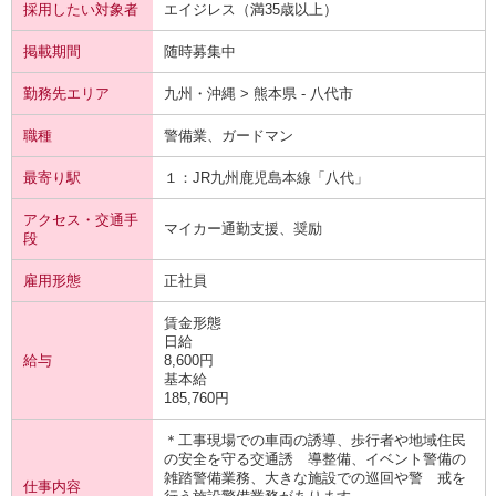
採用したい対象者
エイジレス（満35歳以上）
掲載期間
随時募集中
勤務先エリア
九州・沖縄 > 熊本県 - 八代市
職種
警備業、ガードマン
最寄り駅
１：JR九州
鹿児島本線
「八代」
アクセス・交通手
マイカー通勤支援、奨励
段
雇用形態
正社員
賃金形態
日給
給与
8,600円
基本給
185,760円
＊工事現場での車両の誘導、歩行者や地域住民
の安全を守る交通誘 導整備、イベント警備の
雑踏警備業務、大きな施設での巡回や警 戒を
仕事内容