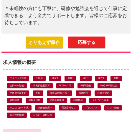
＊未経験の方にも丁寧に、研修や勉強会を通じて仕事に定
着できる よう全力でサポートします。皆様のご応募をお
待ちしています。
とりあえず保存
応募する
求人情報の概要
エイジレス歓迎
正社員
週5日
週4日
週3日
週2日
週1日
土日のみ勤務
出勤日数相談可
Wワーク可
8時間勤務
時給1000円以上
交通費別途支給
長期
残業10時間/月以下
未経験可
経験者優遇
即勤務可
複数名採用
応募先着採用
制服貸与
１人で行う作業
みんなで行う作業
高齢者活躍中
電話応対なし
ブランクOK
シフト勤務
大人数の職場
日払い・週払い可