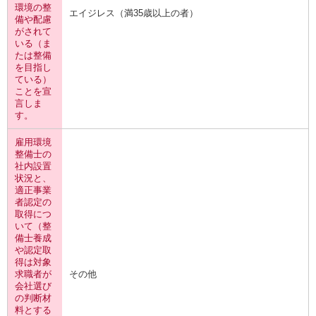
環境の整
エイジレス（満35歳以上の者）
備や配慮
がされて
いる（ま
たは整備
を目指し
ている）
ことを宣
言しま
す。
雇用環境
整備士の
社内設置
状況と、
適正事業
者認定の
取得につ
いて（整
備士養成
や認定取
得は対象
求職者が
その他
会社選び
の判断材
料とする