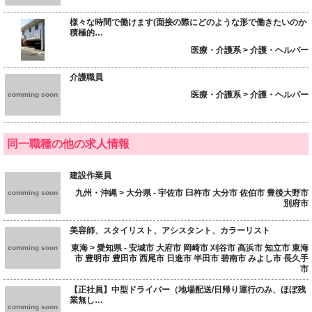
様々な時間で働けます(面接の際にどのような形で働きたいのか
積極的…
医療・介護系 > 介護・ヘルパー
介護職員
医療・介護系 > 介護・ヘルパー
comming soon
同一職種の他の求人情報
建設作業員
九州・沖縄 > 大分県 - 宇佐市 臼杵市 大分市 佐伯市 豊後大野市
comming soon
別府市
美容師、スタイリスト、アシスタント、カラーリスト
東海 > 愛知県 - 安城市 大府市 岡崎市 刈谷市 高浜市 知立市 東海
comming soon
市 豊明市 豊田市 西尾市 日進市 半田市 碧南市 みよし市 長久手
市
【正社員】中型ドライバー（地場配送/日帰り運行のみ、ほぼ残
業無し…
comming soon