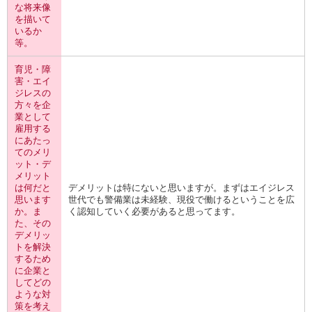
な将来像
を描いて
いるか
等。
育児・障
害・エイ
ジレスの
方々を企
業として
雇用する
にあたっ
てのメリ
ット・デ
メリット
は何だと
デメリットは特にないと思いますが。まずはエイジレス
思います
世代でも警備業は未経験、現役で働けるということを広
か。ま
く認知していく必要があると思ってます。
た、その
デメリッ
トを解決
するため
に企業と
してどの
ような対
策を考え