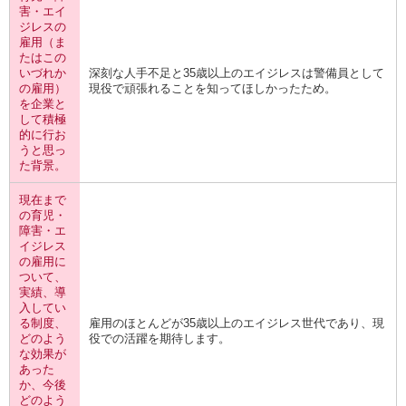
害・エイ
ジレスの
雇用（ま
たはこの
いづれか
深刻な人手不足と35歳以上のエイジレスは警備員として
の雇用）
現役で頑張れることを知ってほしかったため。
を企業と
して積極
的に行お
うと思っ
た背景。
現在まで
の育児・
障害・エ
イジレス
の雇用に
ついて、
実績、導
入してい
る制度、
雇用のほとんどが35歳以上のエイジレス世代であり、現
どのよう
役での活躍を期待します。
な効果が
あった
か、今後
どのよう