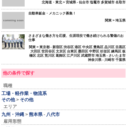
北海道・東北 > 宮城県 - 仙台市 塩竈市 多賀城市 名取市
自動車鈑金・メカニック募集！
関東 > 埼玉県
comming soon
さまざまな働き方を応援、生涯現役で働き続けられる警備のお
仕事
関東 > 東京都 - 新宿区 渋谷区 港区 中央区 豊島区 品川区 目黒区
大田区 世田谷区 文京区 台東区 墨田区 中野区 杉並区 練馬区 板
橋区 北区 荒川区 葛飾区 江戸川区 武蔵野市 埼玉県 - さいたま市
神奈川県 - 川崎市 千葉県
他の条件で探す
職種
工場・軽作業・物流系
その他
>
その他
エリア
九州・沖縄
>
熊本県
-
八代市
雇用形態