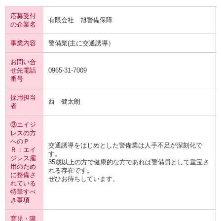
応募受付
有限会社 旭警備保障
の企業名
事業内容
警備業(主に交通誘導）
お問い合
せ先電話
0965-31-7009
番号
採用担当
西 健太朗
者
③エイジ
レスの方
へのＰ
交通誘導をはじめとした警備業は人手不足が深刻化で
Ｒ：エイ
す。
ジレス雇
35歳以上の方で健康的な方であれば警備員として重宝さ
用のため
れる存在です。
に整備さ
ぜひお待ちしています。
れている
特筆すべ
き事項
育児・障