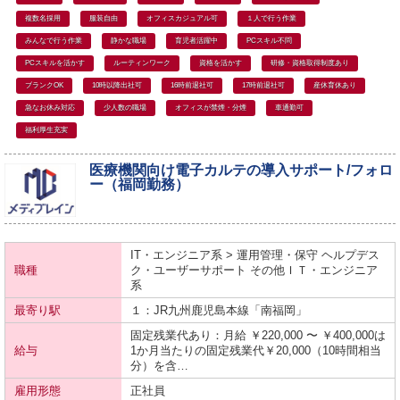
複数名採用
服装自由
オフィスカジュアル可
１人で行う作業
みんなで行う作業
静かな職場
育児者活躍中
PCスキル不問
PCスキルを活かす
ルーティンワーク
資格を活かす
研修・資格取得制度あり
ブランクOK
10時以降出社可
16時前退社可
17時前退社可
産休育休あり
急なお休み対応
少人数の職場
オフィスが禁煙・分煙
車通勤可
福利厚生充実
医療機関向け電子カルテの導入サポート/フォロ
ー（福岡勤務）
IT・エンジニア系 > 運用管理・保守 ヘルプデス
職種
ク・ユーザーサポート その他ＩＴ・エンジニア
系
最寄り駅
１：JR九州
鹿児島本線
「南福岡」
固定残業代あり：月給 ￥220,000 〜 ￥400,000は
給与
1か月当たりの固定残業代￥20,000（10時間相当
分）を含…
雇用形態
正社員