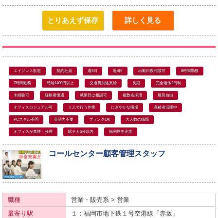
とりあえず保存
詳しく見る
エイジレス歓迎
契約社員
週5日
週4日
出勤日数相談可
8時間勤務
7時間勤務
時給1400円以上
交通費別途支給
長期
完全週休2日制
未経験可
経験者優遇
就業日は相談可
複数名採用
服装自由
オフィスカジュアル可
１人で行う作業
にぎやかな職場
高齢者活躍中
PCスキル不問
英語力不要
ブランクOK
大人数の職場
オフィスが禁煙・分煙
駅チカ5分以内
福利厚生充実
コールセンター顧客管理スタッフ
職種
営業・販売系 > 営業
最寄り駅
１：福岡市地下鉄
１号空港線
「赤坂」