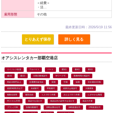
＜経費＞
・活…
雇用形態
その他
最終更新日時：2026/5/19 11:56
とりあえず保存
詳しく見る
オアシスレンタカー那覇空港店
エイジレス歓迎
アルバイト
パート
週5日
週4日
週3日
週2日
週1日
出勤日数相談可
Wワーク可
勤務時間の相談可
時給1400円以上
交通費別途支給
長期
中期
短期
完全週休2日制
残業5時間/月以下
未経験可
即勤務可
就業日は相談可
大量募集
複数名採用
服装自由
１人で行う作業
みんなで行う作業
にぎやかな職場
PCスキル不問
英語力を活かす
英語以外の語学力を活かす
英語力不要
ブランクOK
扶養内勤務可
10時以降出社可
16時前退社可
17時前退社可