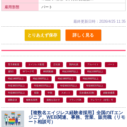
雇用形態
パート
最終更新日時：2026/4/25 11:35
とりあえず保存
詳しく見る
育児者歓迎
エイジレス歓迎
正社員
契約社員
アルバイト
パート
週5日
Wワーク可
8時間勤務
時給1000円以上
時給1300円以上
時給1400円以上
時給1500円以上
時給1800円以上
時給2000円以上
年収300万円以上
年収400万円以上
年収500万円以上
年収600万円以上
年収800万円以上
長期
中期
スポット
完全週休2日制
経験者優遇
経験必須
複数名採用
資格を活かす
ブランクOK
テレワーク（在宅）可
【複数名エイジレス経験者採用】全国のITエン
ジニア、WEB関連、事務、営業、販売職（リモ
ート相談可）