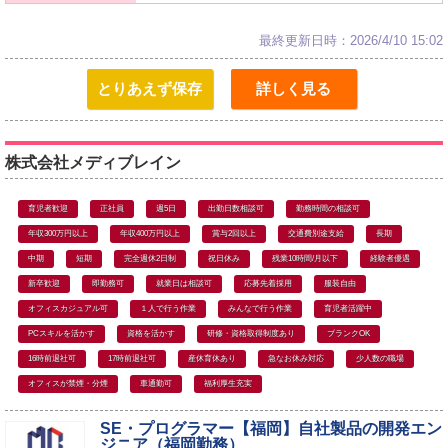
最終更新日時：2026/4/10 15:02
とりあえず保存
詳しく見る
株式会社メディブレイン
育児者歓迎
正社員
週5日
出勤日数相談可
勤務時間の相談可
年収300万円以上
年収400万円以上
賞与2回以上
交通費別途支給
長期
中期
短期
完全週休2日制
祝日休み
残業10時間/月以下
経験者優遇
新卒歓迎
即勤務可
就業日は相談可
応募先着採用
服装自由
オフィスカジュアル可
１人で行う作業
みんなで行う作業
育児者活躍中
PCスキルを活かす
資格を活かす
研修・資格取得制度あり
ブランクOK
16時前退社可
17時前退社可
産休育休あり
急なお休み対応
少人数の職場
オフィスが禁煙・分煙
車通勤可
福利厚生充実
SE・プログラマー【福岡】自社製品の開発エン
ジニア（福岡勤務）