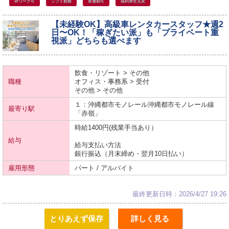
Wワーク可
シフト勤務
車通勤可
福利厚生充実
【未経験OK】高級車レンタカースタッフ★週2
日〜OK！「稼ぎたい派」も「プライベート重
視派」どちらも選べます
飲食・リゾート > その他
職種
オフィス・事務系 > 受付
その他 > その他
１：沖縄都市モノレール
沖縄都市モノレール線
最寄り駅
「赤嶺」
時給1400円(残業手当あり）
給与
給与支払い方法
銀行振込（月末締め・翌月10日払い）
雇用形態
パート / アルバイト
最終更新日時：2026/4/27 19:26
とりあえず保存
詳しく見る