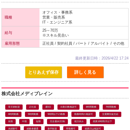
オフィス・事務系
職種
営業・販売系
IT・エンジニア系
25～70万
給与
※スキル見合い
雇用形態
正社員 / 契約社員 / パート / アルバイト / その他
最終更新日時：2026/4/22 17:24
とりあえず保存
詳しく見る
株式会社メディブレイン
育児者歓迎
正社員
週5日
出勤日数相談可
8時間勤務
7時間勤務
6時間勤務
5時間勤務
5時間以下の勤務
勤務時間の相談可
交通費別途支給
長期
中期
短期
完全週休2日制
祝日休み
残業10時間/月以下
未経験可
経験者優遇
新卒歓迎
即勤務可
就業日は相談可