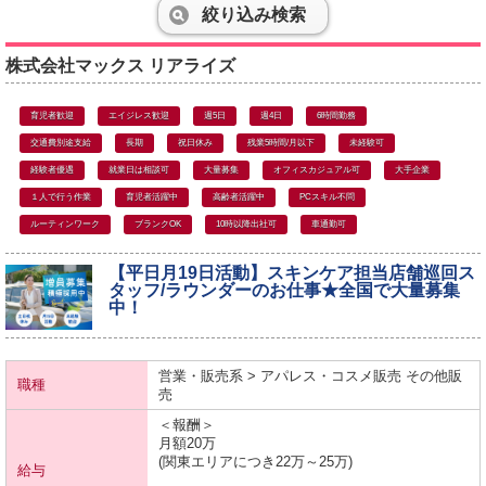
絞り込み検索
株式会社マックス リアライズ
育児者歓迎
エイジレス歓迎
週5日
週4日
6時間勤務
交通費別途支給
長期
祝日休み
残業5時間/月以下
未経験可
経験者優遇
就業日は相談可
大量募集
オフィスカジュアル可
大手企業
１人で行う作業
育児者活躍中
高齢者活躍中
PCスキル不問
ルーティンワーク
ブランクOK
10時以降出社可
車通勤可
【平日月19日活動】スキンケア担当店舗巡回ス
タッフ/ラウンダーのお仕事★全国で大量募集
中！
営業・販売系 > アパレス・コスメ販売 その他販
職種
売
＜報酬＞
月額20万
(関東エリアにつき22万～25万)
給与