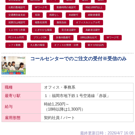
出勤日数相談可
Wワーク可
勤務時間の相談可
時給1200円以上
交通費別途支給
長期
残業なし
未経験可
経験者優遇
就業日は相談可
複数名採用
服装自由
オフィスカジュアル可
１人で行う作業
にぎやかな職場
育児者活躍中
高齢者活躍中
PCスキル不問
ブランクOK
扶養内勤務可
10時以降出社可
Wワーク可
シフト勤務
大人数の職場
オフィスが禁煙・分煙
駅チカ5分以内
コールセンターでのご注文の受付※受信のみ
職種
オフィス・事務系
最寄り駅
１：福岡市地下鉄
１号空港線
「赤坂」
時給1,250円～
給与
（18時以降は1,300円）
雇用形態
契約社員 / パート
最終更新日時：2026/4/7 16:08