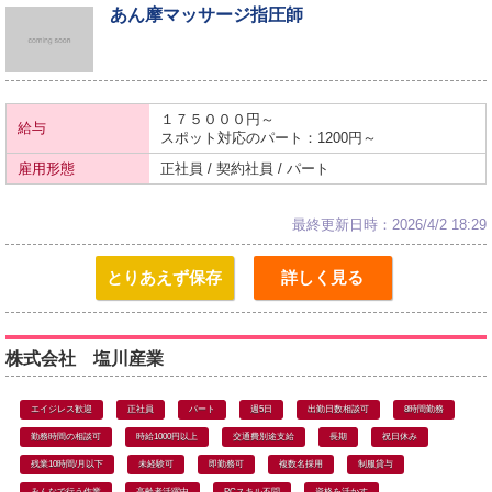
あん摩マッサージ指圧師
１７５０００円～
給与
スポット対応のパート：1200円～
雇用形態
正社員 / 契約社員 / パート
最終更新日時：2026/4/2 18:29
とりあえず保存
詳しく見る
株式会社 塩川産業
エイジレス歓迎
正社員
パート
週5日
出勤日数相談可
8時間勤務
勤務時間の相談可
時給1000円以上
交通費別途支給
長期
祝日休み
残業10時間/月以下
未経験可
即勤務可
複数名採用
制服貸与
みんなで行う作業
高齢者活躍中
PCスキル不問
資格を活かす