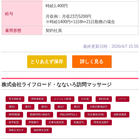
時給1,400円
給与
月収例：月収23万5200円
※時給1400円×1日8h×21日勤務の場合
雇用形態
契約社員
最終更新日時：2026/4/7 15:55
とりあえず保存
詳しく見る
株式会社ライフロード・なないろ訪問マッサージ
育児者歓迎
障害者歓迎
エイジレス歓迎
正社員
契約社員
パート
週5日
週4日
週3日
週2日
週1日
出勤日数相談可
8時間勤務
勤務時間の相談可
時給1200円以上
完全週休2日制
経験者優遇
新卒歓迎
即勤務可
応募先着採用
制服貸与
障害者活躍中
資格を活かす
福利厚生充実