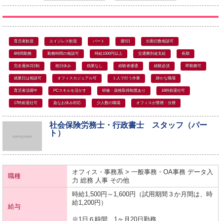
育児者歓迎
エイジレス歓迎
パート
週5日
出勤日数相談可
6時間勤務
勤務時間の相談可
時給1500円以上
交通費別途支給
長期
完全週休2日制
祝日休み
残業なし
経験者優遇
経験必須
即勤務可
就業日は相談可
オフィスカジュアル可
１人で行う作業
静かな職場
育児者活躍中
PCスキルを活かす
研修・資格取得制度あり
16時前退社可
17時前退社可
急なお休み対応
少人数の職場
オフィスが禁煙・分煙
社会保険労務士・行政書士 スタッフ（パー
ト）
オフィス・事務系 > 一般事務・OA事務 データ入
職種
力 総務 人事 その他
時給1,500円～1,600円（試用期間３か月間は、時
給1,200円）
給与
※1日６時間、1ヶ月20日勤務…