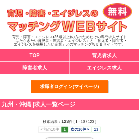
育児・障害・エイジレス(35歳以上)の方のためだけの専門求人サイト
「はたらきたい育児者・障害者・エイジレス」と「育児者・障害者・
エイジレスを採用したい企業」とのマッチングＷＥＢサイトです。
TOP
育児者求人
障害者求人
エイジレス求人
求職者ログイン(マイページ)
九州・沖縄 |求人一覧ページ
123
検索結果：
件
[ 1 - 10 / 123 ]
< 前の10件
1
次の10件 >
13