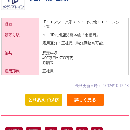
IT・エンジニア系 > ＳＥ その他ＩＴ・エンジニ
職種
ア系
最寄り駅
１：JR九州
鹿児島本線
「南福岡」
雇用区分：正社員（時短勤務も可能）
給与
想定年収
400万円〜700万円
月額固…
雇用形態
正社員
最終更新日時：2026/4/10 12:43
とりあえず保存
詳しく見る
育児者歓迎
契約社員
パート
週5日
週4日
週3日