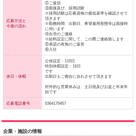
②ご返信
③面接及び、採用試験
※採用試験は応募資格の最低基準を確認させて
頂きます
応募方法と
※勤務時間、出勤日、希望雇用形態等は面接時
今後の流れ
に伺います
④合否のご連絡
※給料設定に関して、この際ご連絡致します
⑤承諾の有無のご返答
⑥入社
公休設定：110日
特別休暇設定：16日
です
休日・休暇
出勤日もご都合に合わさせて頂きます
対外的な営業休みは、土日祝及びお盆と年末年
始です
応募電話番号
0364170457
企業・施設の情報