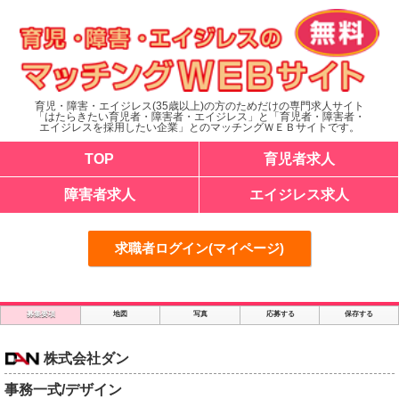
育児・障害・エイジレス(35歳以上)の方のためだけの専門求人サイト
「はたらきたい育児者・障害者・エイジレス」と「育児者・障害者・
エイジレスを採用したい企業」とのマッチングＷＥＢサイトです。
TOP
育児者求人
障害者求人
エイジレス求人
求職者ログイン(マイページ)
募集要項
地図
写真
応募する
保存する
株式会社ダン
事務一式/デザイン