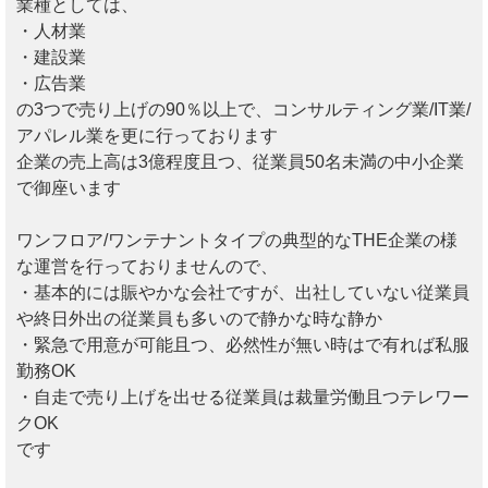
業種としては、
・人材業
・建設業
・広告業
の3つで売り上げの90％以上で、コンサルティング業/IT業/
アパレル業を更に行っております
企業の売上高は3億程度且つ、従業員50名未満の中小企業
で御座います
ワンフロア/ワンテナントタイプの典型的なTHE企業の様
な運営を行っておりませんので、
・基本的には賑やかな会社ですが、出社していない従業員
や終日外出の従業員も多いので静かな時な静か
・緊急で用意が可能且つ、必然性が無い時はで有れば私服
勤務OK
・自走で売り上げを出せる従業員は裁量労働且つテレワー
クOK
です