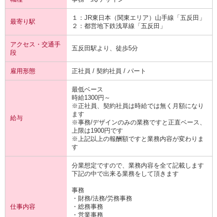
１：JR東日本（関東エリア）
山手線
「五反田」
最寄り駅
２：都営地下鉄
浅草線
「五反田」
アクセス・交通手
五反田駅より、徒歩5分
段
雇用形態
正社員 / 契約社員 / パート
最低ベース
時給1300円～
※正社員、契約社員は時給では無く月額になり
ます
給与
※事務/デザインのみの業務ですと正直ベース、
上限は1900円です
※上記以上の報酬額ですと業務内容が変わりま
す
分業想定ですので、業務内容を全て記載します
下記の中で出来る業務をして頂きます
事務
・財務/法務/労務事務
仕事内容
・総務事務
・営業事務