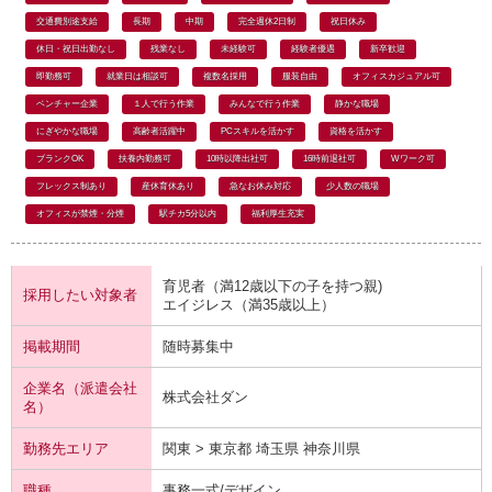
交通費別途支給
長期
中期
完全週休2日制
祝日休み
休日・祝日出勤なし
残業なし
未経験可
経験者優遇
新卒歓迎
即勤務可
就業日は相談可
複数名採用
服装自由
オフィスカジュアル可
ベンチャー企業
１人で行う作業
みんなで行う作業
静かな職場
にぎやかな職場
高齢者活躍中
PCスキルを活かす
資格を活かす
ブランクOK
扶養内勤務可
10時以降出社可
16時前退社可
Wワーク可
フレックス制あり
産休育休あり
急なお休み対応
少人数の職場
オフィスが禁煙・分煙
駅チカ5分以内
福利厚生充実
育児者（満12歳以下の子を持つ親)
採用したい対象者
エイジレス（満35歳以上）
掲載期間
随時募集中
企業名（派遣会社
株式会社ダン
名）
勤務先エリア
関東 > 東京都 埼玉県 神奈川県
職種
事務一式/デザイン