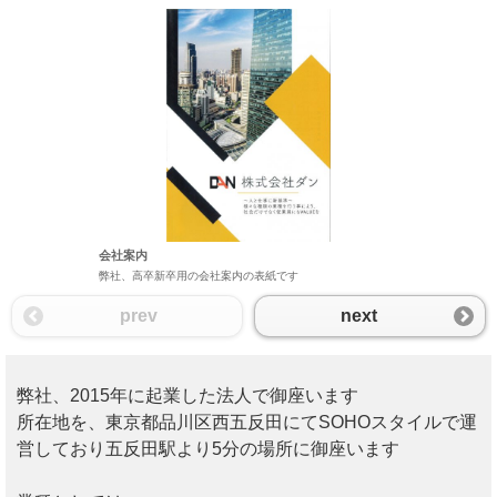
HP
HPのトップ
https://da-n.
会社案内
弊社、高卒新卒用の会社案内の表紙です
prev
next
弊社、2015年に起業した法人で御座います
所在地を、東京都品川区西五反田にてSOHOスタイルで運
営しており五反田駅より5分の場所に御座います