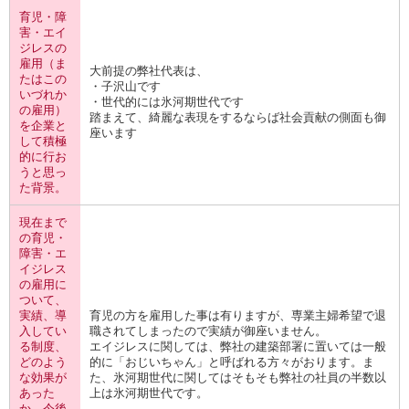
育児・障
害・エイ
ジレスの
雇用（ま
大前提の弊社代表は、
たはこの
・子沢山です
いづれか
・世代的には氷河期世代です
の雇用）
踏まえて、綺麗な表現をするならば社会貢献の側面も御
を企業と
座います
して積極
的に行お
うと思っ
た背景。
現在まで
の育児・
障害・エ
イジレス
の雇用に
ついて、
実績、導
育児の方を雇用した事は有りますが、専業主婦希望で退
入してい
職されてしまったので実績が御座いません。
る制度、
エイジレスに関しては、弊社の建築部署に置いては一般
どのよう
的に「おじいちゃん」と呼ばれる方々がおります。ま
な効果が
た、氷河期世代に関してはそもそも弊社の社員の半数以
あった
上は氷河期世代です。
か、今後