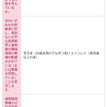
策を考え
ている
か。
次のいず
れかの対
象者に対
し、差別
ない公平
な採用基
準と雇用
後の職場
環境の整
育児者（12歳未満の子を持つ者) / エイジレス（満35歳
備や配慮
以上の者）
がされて
いる（ま
たは整備
を目指し
ている）
ことを宣
言しま
す。
雇用環境
整備士の
社内設置