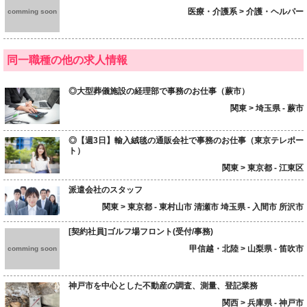
医療・介護系 > 介護・ヘルパー
comming soon
同一職種の他の求人情報
◎大型葬儀施設の経理部で事務のお仕事（蕨市）
関東 > 埼玉県 - 蕨市
◎【週3日】輸入絨毯の通販会社で事務のお仕事（東京テレポー
ト）
関東 > 東京都 - 江東区
派遣会社のスタッフ
関東 > 東京都 - 東村山市 清瀬市 埼玉県 - 入間市 所沢市
[契約社員]ゴルフ場フロント(受付/事務)
甲信越・北陸 > 山梨県 - 笛吹市
comming soon
神戸市を中心とした不動産の調査、測量、登記業務
関西 > 兵庫県 - 神戸市