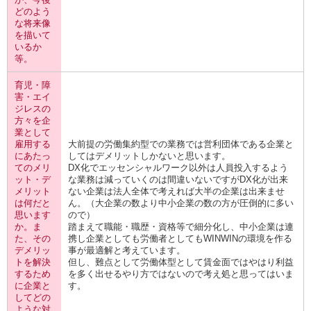
どのよう
な将来像
を描いて
いるか
等。
育児・障
害・エイ
ジレスの
方々を企
業として
雇用する
大前提の労働集約型での業務では営利団体である企業と
にあたっ
してはデメリットしかないと思います。
てのメリ
DX化でエッセンシャルワーク以外は人員投入するよう
ット・デ
な業務は減っていくのは間違いないですがDX化が出来
メリット
ない企業は法人全体で考えれば大半の企業は出来ませ
は何だと
ん。（大企業の数より中小企業の数の方が圧倒的に多い
思います
ので）
か。ま
踏まえて職能・職歴・資格等で細分化し、中小企業は連
た、その
携し企業としても労働者としてもWINWINの環境を作る
デメリッ
事が最適解と考えています。
トを解決
但し、難点として労働体型として賃金面ではやはり利益
するため
を多く出せるやり方ではないので考え処と思ってはいま
に企業と
す。
してどの
ような対