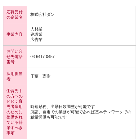
応募受付
株式会社ダン
の企業名
人材業
事業内容
建設業
広告業
お問い合
せ先電話
03-6417-0457
番号
採用担当
千葉 憲樹
者
①育児中
の方への
ＰＲ：育
児者雇用
時短勤務、出勤日数調整が可能です
のために
所謂、自走での業務が可能であれば基本テレワークでの
整備され
裁量労働も可能です
ている特
筆すべき
事項