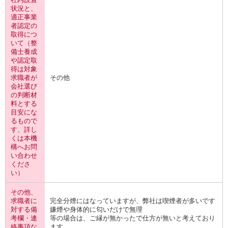
状況と、
適正事業
者認定の
取得につ
いて（整
備士養成
や認定取
得は対象
求職者が
その他
会社選び
の判断材
料とする
目安にな
るもので
す、詳し
くは本機
構へお問
い合わせ
くださ
い）
その他、
求職者に
完全分煙にはなっていますが、弊社は喫煙者が多いです
対する備
嫌煙や身体的に匂いだけで無理
考欄・連
等の場合は、ご縁が無かったで仕方が無いと考えており
絡事項な
ます