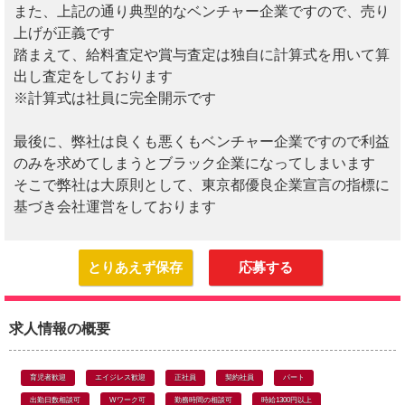
また、上記の通り典型的なベンチャー企業ですので、売り
上げが正義です
踏まえて、給料査定や賞与査定は独自に計算式を用いて算
出し査定をしております
※計算式は社員に完全開示です
最後に、弊社は良くも悪くもベンチャー企業ですので利益
のみを求めてしまうとブラック企業になってしまいます
そこで弊社は大原則として、東京都優良企業宣言の指標に
基づき会社運営をしております
とりあえず保存
応募する
求人情報の概要
育児者歓迎
エイジレス歓迎
正社員
契約社員
パート
出勤日数相談可
Wワーク可
勤務時間の相談可
時給1300円以上