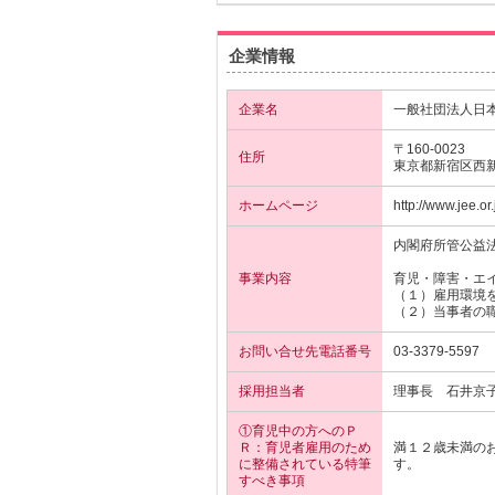
企業情報
企業名
一般社団法人日
〒160-0023
住所
東京都新宿区西
ホームページ
http://www.jee.or.
内閣府所管公益
事業内容
育児・障害・エ
（１）雇用環境
（２）当事者の
お問い合せ先電話番号
03-3379-5597
採用担当者
理事長 石井京
①育児中の方へのＰ
Ｒ：育児者雇用のため
満１２歳未満の
に整備されている特筆
す。
すべき事項