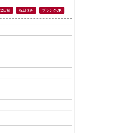
休2日制
祝日休み
ブランクOK