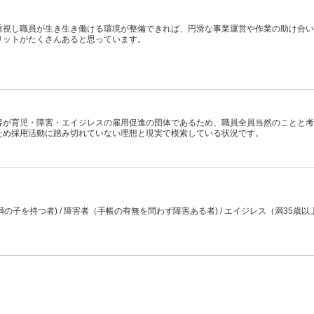
重視し職員が生き生き働ける環境が整備できれば、円滑な事業運営や作業の助け合い
リットがたくさんあると思っています。
容が育児・障害・エイジレスの雇用促進の団体であるため、職員全員当然のことと考
ため採用活動に踏み切れていない理想と現実で模索している状況です。
満の子を持つ者) / 障害者（手帳の有無を問わず障害ある者) / エイジレス（満35歳