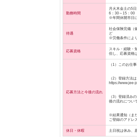
月火木金土の5日
勤務時間
6：30～15：0
※年間休開市日
社会保険完備（
待遇
ど
※労働条件によ
スキル・経験・
応募資格
但し、応募資格は
（1）このお仕
（2）登録方法
https://www.jee-j
応募方法と今後の流れ
（3）登録済み
後の流れについ
※結果通知（ま
ご登録のアドレ
休日・休暇
土日祝は休み、