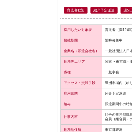
育児者歓迎
紹介予定派遣
週5
採用したい対象者
育児者（満12歳
掲載期間
随時募集中
企業名（派遣会社名）
一般社団法人日
勤務先エリア
関東 > 東京都 -
職種
一般事務
アクセス・交通手段
豊洲市場内（ゆ
雇用形態
紹介予定派遣
給与
派遣期間中の時給
組合の事務局職
仕事内容
会員（組合員）
勤務地住所
東京都豊洲