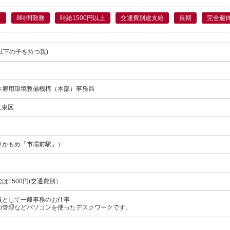
日
8時間勤務
時給1500円以上
交通費別途支給
長期
完全週
以下の子を持つ親)
本雇用環境整備機構（本部）事務局
 江東区
りかもめ「市場前駅」）
は1500円(交通費別）
員として一般事務のお仕事
の管理などパソコンを使ったデスクワークです。