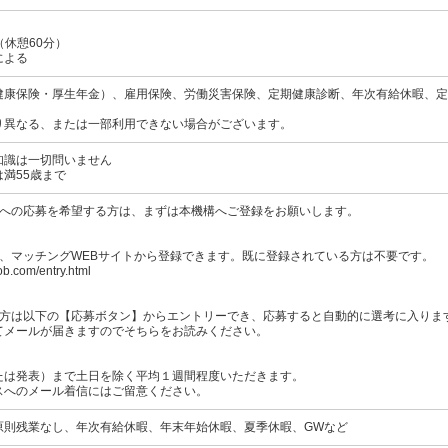
0（休憩60分）
による
健康保険・厚生年金）、雇用保険、労働災害保険、定期健康診断、年次有給休暇、定
り異なる、または一部利用できない場合がございます。
知識は一切問いません
満55歳まで
事への応募を希望する方は、まずは本機構へご登録をお願いします。
は、マッチングWEBサイトから登録できます。既に登録されている方は不要です。
ob.com/entry.html
の方は以下の【応募ボタン】からエントリーでき、応募すると自動的に選考に入りま
てメールが届きますのでそちらをお読みください。
たは発表）まで土日を除く平均１週間程度いただきます。
スへのメール着信にはご留意ください。
原則残業なし、年次有給休暇、年末年始休暇、夏季休暇、GWなど