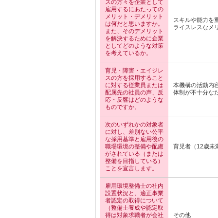
スの方々を企業として
雇用するにあたっての
メリット・デメリット
スキルや能力を
は何だと思いますか。
ライスレスなメ
また、そのデメリット
を解決するために企業
としてどのような対策
を考えているか。
育児・障害・エイジレ
スの方を採用すること
に対する従業員または
本機構の活動内
配属先の社員の声、反
体制が不十分な
応・反響はどのような
ものですか。
次のいずれかの対象者
に対し、差別ない公平
な採用基準と雇用後の
職場環境の整備や配慮
育児者（12歳未
がされている（または
整備を目指している）
ことを宣言します。
雇用環境整備士の社内
設置状況と、適正事業
者認定の取得について
（整備士養成や認定取
得は対象求職者が会社
その他