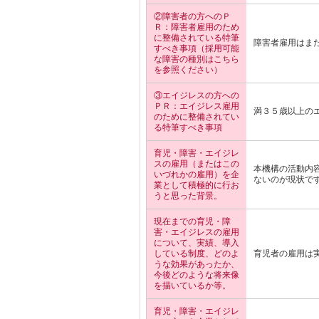
②障害者の方へのＰ
Ｒ：障害者雇用のため
に整備されている特筆
障害者雇用はま
すべき事項（採用可能
な障害の種別はこちら
を参照ください）
③エイジレスの方への
ＰＲ：エイジレス雇用
満３５歳以上の
のために整備されてい
る特筆すべき事項
育児・障害・エイジレ
スの雇用（またはこの
本機構の活動内
いづれかの雇用）を企
ないのが現状で
業として積極的に行お
うと思った背景。
現在までの育児・障
害・エイジレスの雇用
について、実績、導入
している制度、どのよ
育児者の雇用は
うな効果があったか、
今後どのような将来像
を描いているか等。
育児・障害・エイジレ