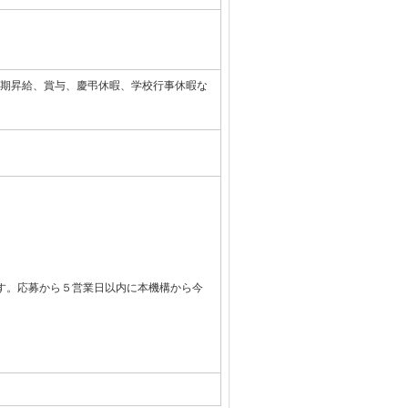
期昇給、賞与、慶弔休暇、学校行事休暇な
す。応募から５営業日以内に本機構から今