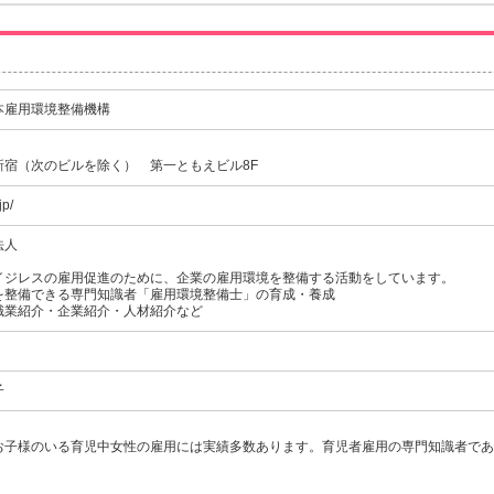
本雇用環境整備機構
新宿（次のビルを除く） 第一ともえビル8F
jp/
法人
イジレスの雇用促進のために、企業の雇用環境を整備する活動をしています。
を整備できる専門知識者「雇用環境整備士」の育成・養成
職業紹介・企業紹介・人材紹介など
子
お子様のいる育児中女性の雇用には実績多数あります。育児者雇用の専門知識者であ