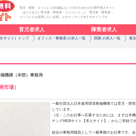
育児・障害・エイジレス(35歳以上）の方のためだけの専門求人サイト
「はたらきたい育児者・障害者・エイジレス」と「育児者・障害者・
エイジレスを採用したい企業」とのマッチングＷＥＢサイトです。
育児者求人
障害者求人
Ｂサイト］トップ
オフィス・事務系 の求人一覧
関東 の求人一覧
東京
整備機構（本部）事務局
洲市場）
一般社団法人日本雇用環境整備機構では育児・障害
しています。
（注：このお仕事へ応募するためには、まずは本機
チングWEBサイト【求人サイト】」からご登録で
組合の事務局職員として一般事務のお仕事です。会