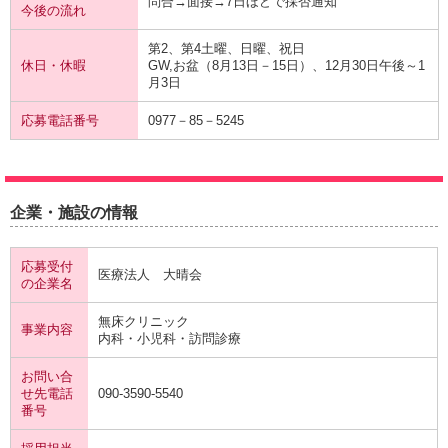
問合→面接→7日ほどで採否通知
今後の流れ
第2、第4土曜、日曜、祝日
休日・休暇
GW,お盆（8月13日－15日）、12月30日午後～1
月3日
応募電話番号
0977－85－5245
企業・施設の情報
応募受付
医療法人 大晴会
の企業名
無床クリニック
事業内容
内科・小児科・訪問診療
お問い合
せ先電話
090-3590-5540
番号