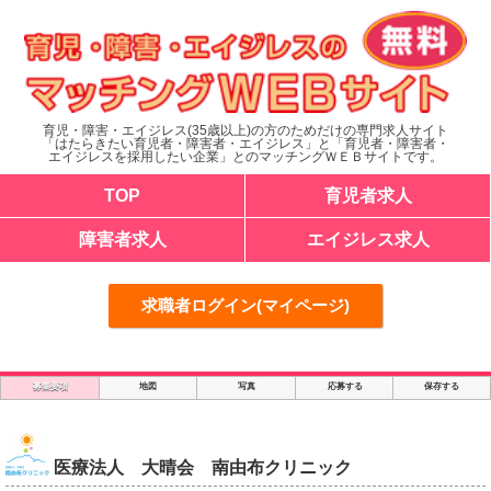
育児・障害・エイジレス(35歳以上)の方のためだけの専門求人サイト
「はたらきたい育児者・障害者・エイジレス」と「育児者・障害者・
エイジレスを採用したい企業」とのマッチングＷＥＢサイトです。
TOP
育児者求人
障害者求人
エイジレス求人
求職者ログイン(マイページ)
募集要項
地図
写真
応募する
保存する
医療法人 大晴会 南由布クリニック