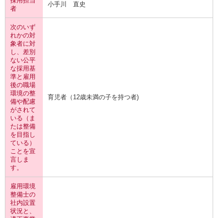
採用担当
小手川 直史
者
次のいず
れかの対
象者に対
し、差別
ない公平
な採用基
準と雇用
後の職場
環境の整
育児者（12歳未満の子を持つ者)
備や配慮
がされて
いる（ま
たは整備
を目指し
ている）
ことを宣
言しま
す。
雇用環境
整備士の
社内設置
状況と、