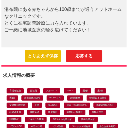
湯布院にある赤ちゃんから100歳までが通うアットホーム
なクリニックです。
とくに在宅訪問診療に力を入れています。
ご一緒に地域医療の輪を広げてください！
とりあえず保存
応募する
求人情報の概要
育児者歓迎
正社員
アルバイト
パート
週5日
週4日
週1日
出勤日数相談可
Wワーク可
8時間勤務
5時間以下の勤務
交通費別途支給
長期
祝日休み
休日・祝日出勤なし
残業5時間/月以下
経験者優遇
経験必須
即勤務可
就業日は相談可
複数名採用
制服貸与
にぎやかな職場
PCスキルを活かす
資格を活かす
ブランクOK
Wワーク可
シフト勤務
フレックス制あり
急なお休み対応