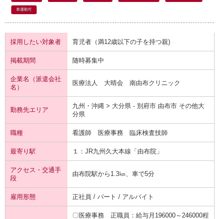
車通勤可
採用したい対象者
育児者（満12歳以下の子を持つ親)
掲載期間
随時募集中
企業名（派遣会社
医療法人 大晴会 南由布クリニック
名）
九州・沖縄 > 大分県 - 別府市 由布市 その他大
勤務先エリア
分県
職種
看護師 医療事務 臨床検査技師
最寄り駅
１：JR九州
久大本線
「由布院」
アクセス・交通手
由布院駅から1.3㎞、車で5分
段
雇用形態
正社員 / パート / アルバイト
〇医療事務 正職員：給与月196000～246000程