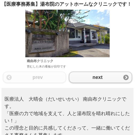
【医療事務募集】湯布院のアットホームなクリニックです！
南由布クリニック
由布岳
苔むした木の看板が目印です
由布岳が良
prev
next
医療法人 大晴会（だいせいかい） 南由布クリニックで
す。
「医療の力で地域を支えて、人と湯布院を晴れ晴れにした
い！」
この理念と目的に共感してくださって、一緒に働いてくだ