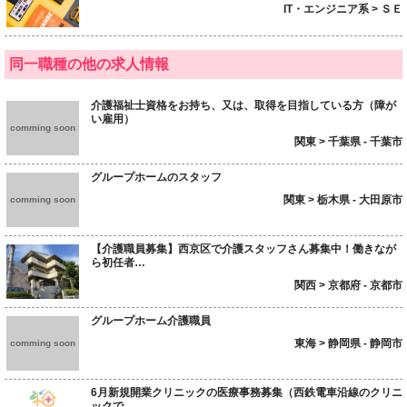
IT・エンジニア系 > ＳＥ
同一職種の他の求人情報
介護福祉士資格をお持ち、又は、取得を目指している方（障が
い雇用）
comming soon
関東 > 千葉県 - 千葉市
グループホームのスタッフ
関東 > 栃木県 - 大田原市
comming soon
【介護職員募集】西京区で介護スタッフさん募集中！働きなが
ら初任者…
関西 > 京都府 - 京都市
グループホーム介護職員
東海 > 静岡県 - 静岡市
comming soon
6月新規開業クリニックの医療事務募集（西鉄電車沿線のクリニ
ックで…