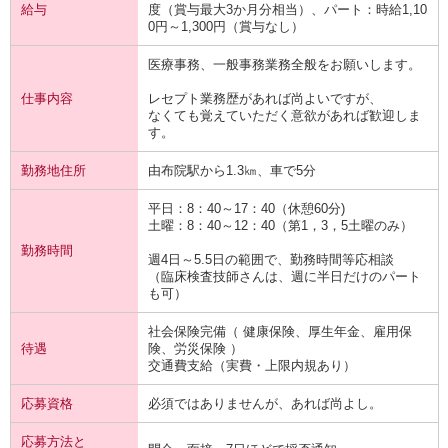
給与
度（賞与最大3か月分相当）、パート：時給1,10
0円～1,300円（賞与なし）
医療事務、一般事務業務全般をお願いします。
仕事内容
レセプト業務歴があれば尚よいですが、
なくても覚えていただく意欲があれば歓迎しま
す。
勤務地住所
由布院駅から1.3㎞、車で5分
平日：8：40～17：40（休憩60分)
土曜：8：40～12：40（第1，3，5土曜のみ）
勤務時間
週4日～5.5日の範囲で、勤務時間等応相談
（臨床検査技師さんは、週に半日だけのパート
も可）
社会保険完備（ 健康保険、厚生年金、雇用保
待遇
険、労災保険 ）
交通費支給（実費・上限内規あり）
応募資格
必須ではありませんが、あれば尚よし。
応募方法と