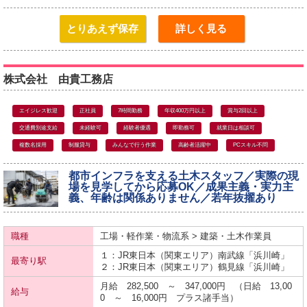
とりあえず保存
詳しく見る
株式会社 由貴工務店
エイジレス歓迎
正社員
7時間勤務
年収400万円以上
賞与2回以上
交通費別途支給
未経験可
経験者優遇
即勤務可
就業日は相談可
複数名採用
制服貸与
みんなで行う作業
高齢者活躍中
PCスキル不問
都市インフラを支える土木スタッフ／実際の現
場を見学してから応募OK／成果主義・実力主
義、年齢は関係ありません／若年抜擢あり
職種
工場・軽作業・物流系 > 建築・土木作業員
１：JR東日本（関東エリア）
南武線
「浜川崎」
最寄り駅
２：JR東日本（関東エリア）
鶴見線
「浜川崎」
月給 282,500 ～ 347,000円 （日給 13,00
給与
0 ～ 16,000円 プラス諸手当）