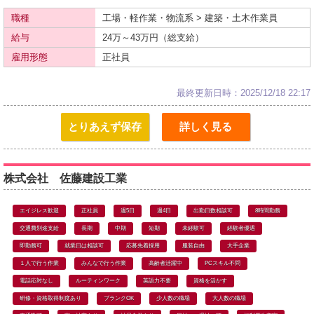
職種
工場・軽作業・物流系 > 建築・土木作業員
給与
24万～43万円（総支給）
雇用形態
正社員
最終更新日時：2025/12/18 22:17
とりあえず保存
詳しく見る
株式会社 佐藤建設工業
エイジレス歓迎
正社員
週5日
週4日
出勤日数相談可
8時間勤務
交通費別途支給
長期
中期
短期
未経験可
経験者優遇
即勤務可
就業日は相談可
応募先着採用
服装自由
大手企業
１人で行う作業
みんなで行う作業
高齢者活躍中
PCスキル不問
電話応対なし
ルーティンワーク
英語力不要
資格を活かす
研修・資格取得制度あり
ブランクOK
少人数の職場
大人数の職場