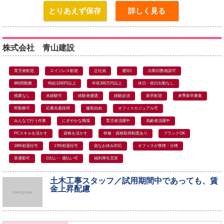
とりあえず保存
詳しく見る
株式会社 青山建設
育児者歓迎
エイジレス歓迎
正社員
週5日
出勤日数相談可
8時間勤務
時給1200円以上
年収300万円以上
休日・祝日出勤なし
残業なし
未経験可
経験者優遇
経験必須
新卒歓迎
来季新卒募集
即勤務可
応募先着採用
服装自由
オフィスカジュアル可
みんなで行う作業
にぎやかな職場
育児者活躍中
高齢者活躍中
PCスキルを活かす
資格を活かす
研修・資格取得制度あり
ブランクOK
16時前退社可
17時前退社可
急なお休み対応
オフィスが禁煙・分煙
車通勤可
日払い・週払い可
福利厚生充実
土木工事スタッフ／試用期間中であっても、賃
金上昇配慮