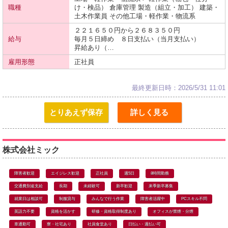
職種
け・検品） 倉庫管理 製造（組立・加工） 建築・
土木作業員 その他工場・軽作業・物流系
２２１６５０円から２６８３５０円
給与
毎月５日締め ８日支払い（当月支払い）
昇給あり（…
雇用形態
正社員
最終更新日時：2026/5/31 11:01
とりあえず保存
詳しく見る
株式会社ミック
障害者歓迎
エイジレス歓迎
正社員
週5日
8時間勤務
交通費別途支給
長期
未経験可
新卒歓迎
来季新卒募集
就業日は相談可
制服貸与
みんなで行う作業
障害者活躍中
PCスキル不問
英語力不要
資格を活かす
研修・資格取得制度あり
オフィスが禁煙・分煙
車通勤可
寮・社宅あり
社員食堂あり
日払い・週払い可