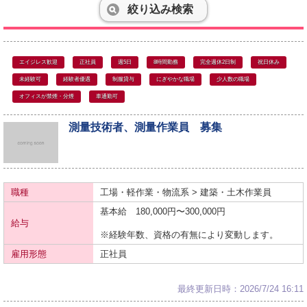
絞り込み検索
エイジレス歓迎
正社員
週5日
8時間勤務
完全週休2日制
祝日休み
未経験可
経験者優遇
制服貸与
にぎやかな職場
少人数の職場
オフィスが禁煙・分煙
車通勤可
測量技術者、測量作業員 募集
職種
工場・軽作業・物流系 > 建築・土木作業員
基本給 180,000円〜300,000円
給与
※経験年数、資格の有無により変動します。
雇用形態
正社員
最終更新日時：2026/7/24 16:11