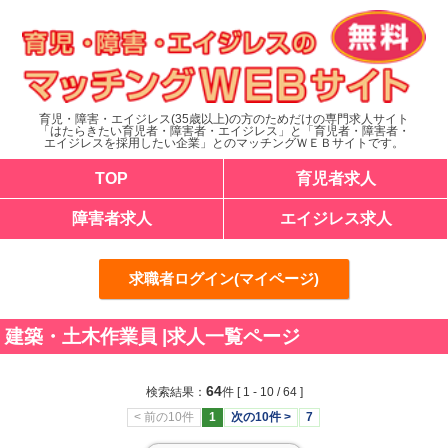
育児・障害・エイジレス(35歳以上)の方のためだけの専門求人サイト
「はたらきたい育児者・障害者・エイジレス」と「育児者・障害者・
エイジレスを採用したい企業」とのマッチングＷＥＢサイトです。
TOP
育児者求人
障害者求人
エイジレス求人
求職者ログイン(マイページ)
建築・土木作業員 |求人一覧ページ
64
検索結果：
件
[ 1 - 10 / 64 ]
< 前の10件
1
次の10件 >
7