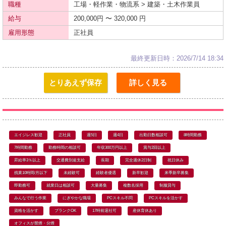
職種
工場・軽作業・物流系 > 建築・土木作業員
給与
200,000円 〜 320,000 円
雇用形態
正社員
最終更新日時：2026/7/14 18:34
とりあえず保存
詳しく見る
エイジレス歓迎
正社員
週5日
週4日
出勤日数相談可
8時間勤務
7時間勤務
勤務時間の相談可
年収300万円以上
賞与2回以上
昇給率3％以上
交通費別途支給
長期
完全週休2日制
祝日休み
残業10時間/月以下
未経験可
経験者優遇
新卒歓迎
来季新卒募集
即勤務可
就業日は相談可
大量募集
複数名採用
制服貸与
みんなで行う作業
にぎやかな職場
PCスキル不問
PCスキルを活かす
資格を活かす
ブランクOK
17時前退社可
産休育休あり
オフィスが禁煙・分煙