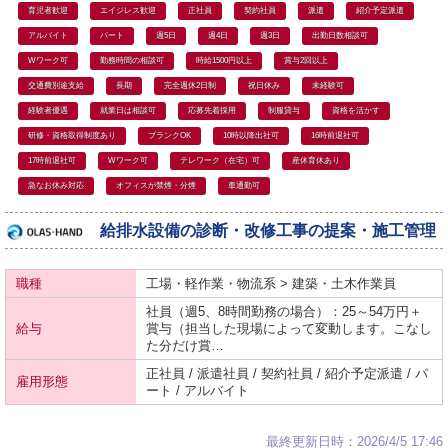
育児者歓迎
エイジレス歓迎
正社員
契約社員
派遣
紹介予定派遣
アルバイト
パート
週5日
週4日
週3日
出勤日数相談可
Wワーク可
勤務時間の相談可
時給1500円以上
賞与2回以上
交通費別途支給
長期
完全週休2日制
祝日休み
未経験可
経験者優遇
就業日は相談可
応募先着採用
制服貸与
資格を活かす
研修・資格取得制度あり
ブランクOK
10時以降出社可
16時前退社可
17時前退社可
Wワーク可
テレワーク（在宅）可
産休育休あり
急なお休み対応
オフィスが禁煙・分煙
車通勤可
給排水設備の診断・改修工事の提案・施工管理
職種
工場・軽作業・物流系 > 建築・土木作業員
社員（週5、8時間勤務の場合）：25～54万円＋
給与
賞与（担当した現場によって変動します。こなし
た分だけ賞…
正社員 / 派遣社員 / 契約社員 / 紹介予定派遣 / パ
雇用形態
ート / アルバイト
最終更新日時：2026/4/5 17:46