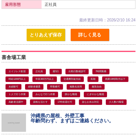
雇用形態
正社員
最終更新日時：2026/2/10 16:24
とりあえず保存
詳しく見る
喜舎場工業
エイジレス歓迎
正社員
週5日
出勤日数相談可
7時間勤務
時給1200円以上
年収300万円以上
交通費別途支給
長期
残業10時間/月以下
未経験可
経験者優遇
即勤務可
複数名採用
服装自由
１人で行う作業
みんなで行う作業
静かな職場
にぎやかな職場
高齢者活躍中
資格を活かす
17時前退社可
急なお休み対応
少人数の職場
沖縄県の屋根、外壁工事
年齢問わず、まずはご連絡ください。