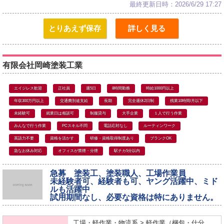
最終更新日時：2026/6/29 17:27
とりあえず保存
詳しく見る
有限会社岡崎塗装工業
エイジレス歓迎
正社員
週5日
8時間勤務
時給1000円以上
年収300万円以上
交通費別途支給
長期
完全週休2日制
残業10時間/月以下
未経験可
就業日は相談可
制服貸与
大手企業
１人で行う作業
みんなで行う作業
PCスキル不問
電話応対なし
ルーティンワーク
英語力不要
資格を活かす
研修・資格取得制度あり
ブランクOK
急なお休み対応
オフィスが禁煙・分煙
駅チカ5分以内
急募 塗装工、塗装職人、工場作業員
未経験者可、経験者も可、ヤング活躍中、ミド
ルも活躍中
試用期間なし、必要な資格は特にありません。
工場・軽作業・物流系 > 軽作業（梱包・仕分