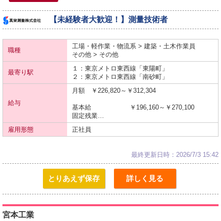
【未経験者大歓迎！】測量技術者
工場・軽作業・物流系 > 建築・土木作業員
職種
その他 > その他
１：東京メトロ
東西線
「東陽町」
最寄り駅
２：東京メトロ
東西線
「南砂町」
月額 ￥226,820～￥312,304
給与
基本給 ￥196,160～￥270,100
固定残業…
雇用形態
正社員
最終更新日時：2026/7/3 15:42
とりあえず保存
詳しく見る
宮本工業