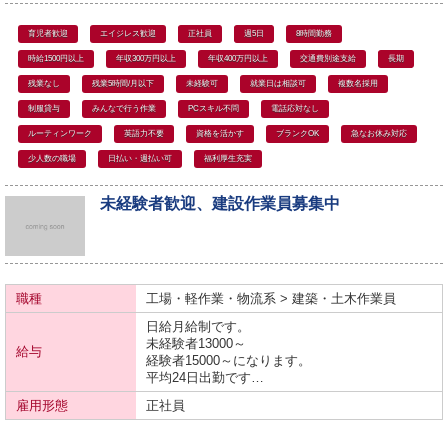
育児者歓迎
エイジレス歓迎
正社員
週5日
8時間勤務
時給1500円以上
年収300万円以上
年収400万円以上
交通費別途支給
長期
残業なし
残業5時間/月以下
未経験可
就業日は相談可
複数名採用
制服貸与
みんなで行う作業
PCスキル不問
電話応対なし
ルーティンワーク
英語力不要
資格を活かす
ブランクOK
急なお休み対応
少人数の職場
日払い・週払い可
福利厚生充実
未経験者歓迎、建設作業員募集中
職種
工場・軽作業・物流系 > 建築・土木作業員
日給月給制です。
未経験者13000～
給与
経験者15000～になります。
平均24日出勤です…
雇用形態
正社員