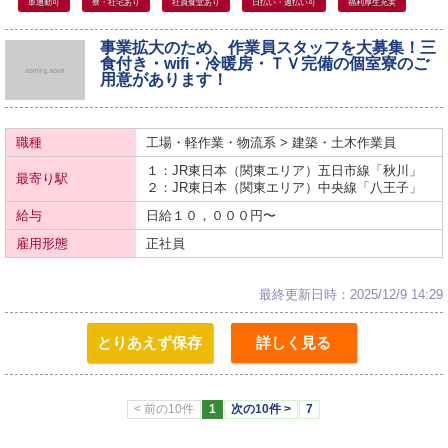
車通勤可
寮・社宅あり
社員食堂あり
日払い・週払い可
福利厚生充実
事業拡大のため、作業員スタッフを大募集！三
食付き・wifi・冷暖房・ＴＶ完備の個室寮のご
用意があります！
職種
工場・軽作業・物流系 > 建築・土木作業員
１：JR東日本（関東エリア）
五日市線
「秋川」
最寄り駅
２：JR東日本（関東エリア）
中央線
「八王子」
給与
日給１０，０００円〜
雇用形態
正社員
最終更新日時：2025/12/9 14:29
とりあえず保存
詳しく見る
< 前の10件
1
次の10件 >
7