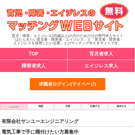
育児・障害・エイジレス(35歳以上)の方のためだけの専門求人サイト
「はたらきたい育児者・障害者・エイジレス」と「育児者・障害者・
エイジレスを採用したい企業」とのマッチングＷＥＢサイトです。
TOP
育児者求人
障害者求人
エイジレス求人
求職者ログイン(マイページ)
募集要項
地図
写真
応募する
保存する
有限会社サンユーエンジニアリング
電気工事で手に職付けたい方募集中