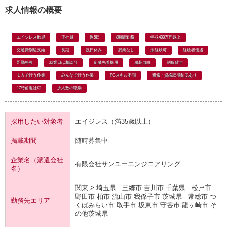
求人情報の概要
エイジレス歓迎
正社員
週5日
8時間勤務
年収400万円以上
交通費別途支給
長期
祝日休み
残業なし
未経験可
経験者優遇
即勤務可
就業日は相談可
応募先着採用
服装自由
制服貸与
１人で行う作業
みんなで行う作業
PCスキル不問
研修・資格取得制度あり
17時前退社可
少人数の職場
採用したい対象者
エイジレス（満35歳以上）
掲載期間
随時募集中
企業名（派遣会社
有限会社サンユーエンジニアリング
名）
関東 > 埼玉県 - 三郷市 吉川市 千葉県 - 松戸市
野田市 柏市 流山市 我孫子市 茨城県 - 常総市 つ
勤務先エリア
くばみらい市 取手市 坂東市 守谷市 龍ヶ崎市 そ
の他茨城県