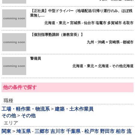
【正社員】中型ドライバー（地場配送/日帰り運行のみ、ほぼ残
業無し…
comming soon
北海道・東北 > 宮城県 - 仙台市 塩竈市 多賀城市 名取市
【個別指導塾講師（兼教室長）】
九州・沖縄 > 宮崎県 - 都城市
comming soon
警備員
北海道・東北 > 北海道 - その他北海道
comming soon
他の条件で探す
職種
工場・軽作業・物流系
>
建築・土木作業員
その他
>
その他
エリア
関東
>
埼玉県
-
三郷市
吉川市
千葉県
-
松戸市
野田市
柏市
流