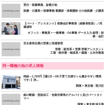
受付・医療事務、診察介助
医療・介護系 > 医療事務 看護師・准看護師 その他医療・介護系
comming soon
【パート・アシスタント】税務会計事務員（経験者歓迎）／武
蔵浦和
オフィス・事務系 > 一般事務・OA事務 データ入力 経理・財
務・会計
空き家再生業の営業と現場管理
営業・販売系 > 営業 営業アシスタント
comming soon
工場・軽作業・物流系 > 建築・土木作業員
同一職種の他の求人情報
時給～1,700円【週1日～OK子育て主婦サンも働きやすい環境
です♪】消…
関東 > 東京都 - 荒川区
紙の断裁・型抜加工・包装作業等のアルバイト及びパートタイ
マー
comming soon
関東 > 東京都 埼玉県