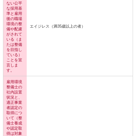
ない公平
な採用基
準と雇用
後の職場
環境の整
エイジレス（満35歳以上の者）
備や配慮
がされて
いる（ま
たは整備
を目指し
ている）
ことを宣
言しま
す。
雇用環境
整備士の
社内設置
状況と、
適正事業
者認定の
取得につ
いて（整
備士養成
や認定取
得は対象