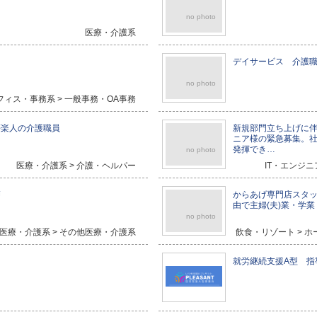
no photo
医療・介護系
デイサービス 介護
no photo
フィス・事務系 > 一般事務・OA事務
夢楽人の介護職員
新規部門立ち上げに伴
ニア様の緊急募集。
発揮でき…
no photo
医療・介護系 > 介護・ヘルパー
IT・エンジニ
師
からあげ専門店スタッ
由で主婦(夫)業・学
no photo
医療・介護系 > その他医療・介護系
飲食・リゾート > 
就労継続支援A型 指