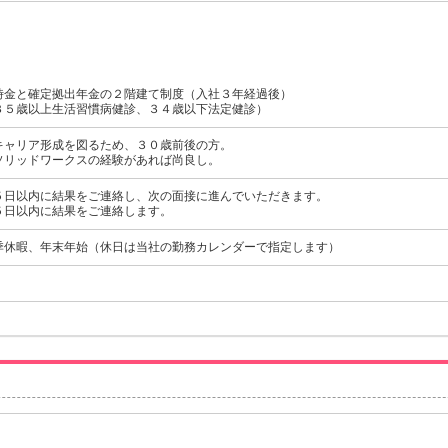
時金と確定拠出年金の２階建て制度（入社３年経過後）
３５歳以上生活習慣病健診、３４歳以下法定健診）
キャリア形成を図るため、３０歳前後の方。
ソリッドワークスの経験があれば尚良し。
５日以内に結果をご連絡し、次の面接に進んでいただきます。
５日以内に結果をご連絡します。
季休暇、年末年始（休日は当社の勤務カレンダーで指定します）