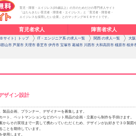
育児・障害・エイジレス(35歳以上）の方のためだけの専門求人サイト
「はたらきたい育児者・障害者・エイジレス」と「育児者・障害者・
エイジレスを採用したい企業」とのマッチングＷＥＢサイトです。
育児者求人
障害者求人
Ｂサイト］トップ
IT・エンジニア系 の求人一覧
関西 の求人一覧
大阪
和郡山市 芦屋市 天理市 香芝市 伊丹市 宝塚市 葛城市 川西市 大和高田市 橿原市 桜井
デザイン設計
。製品企画、プランナー、デザイナーを募集します。
カート、ペットマンションなどのペット用品の企画・立案から制作を手掛けます。
案からその実現まで一貫して携わっていただくため、デザインがお好きで３Ｄ製図
ることを期待しています。
を使用します。