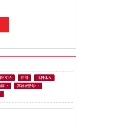
別途支給
長期
祝日休み
活躍中
高齢者活躍中
可