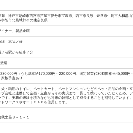
兵庫県 - 神戸市尼崎市西宮市芦屋市伊丹市宝塚市川西市奈良県 - 奈良市生駒市大和
市宇陀市北葛城郡その他奈良県
ザイナー、製品企画
阪線
「恵我ノ荘」
我ノ荘駅から徒歩７分
定派遣
～280,000円（うち基本給170,000円～220,000円、固定残業代30時間相当45,000円
、家族手当あり
、犬・猫用のトイレ、ペットカート、ペットマンションなどのペット用品の企画・立
ープ会社と連携して企画・立案からその実現まで一貫して携わっていただくため、デ
いです。実務の経験を積みながら将来の幹部として成長することを期待しています。
ッドワークスやオートＣＡＤを使用します。
恵我之荘３－１－１