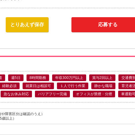
とりあえず保存
応募する
遣
週5日
8時間勤務
年収300万円以上
賞与2回以上
交通費
経験必須
就業日は相談可
１人で行う作業
静かな職場
育児者
急なお休み対応
バリアフリー完備
オフィスが禁煙・分煙
車通勤
無や障害区分は確認のうえ）
5歳以上）