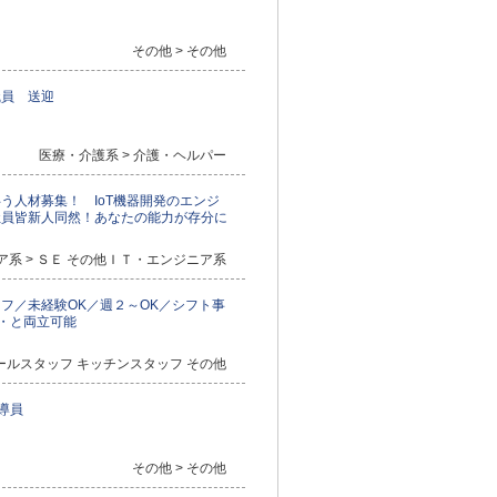
その他 > その他
職員 送迎
医療・介護系 > 介護・ヘルパー
う人材募集！ IoT機器開発のエンジ
社員皆新人同然！あなたの能力が存分に
ア系 > ＳＥ その他ＩＴ・エンジニア系
フ／未経験OK／週２～OK／シフト事
業・と両立可能
ホールスタッフ キッチンスタッフ その他
導員
その他 > その他