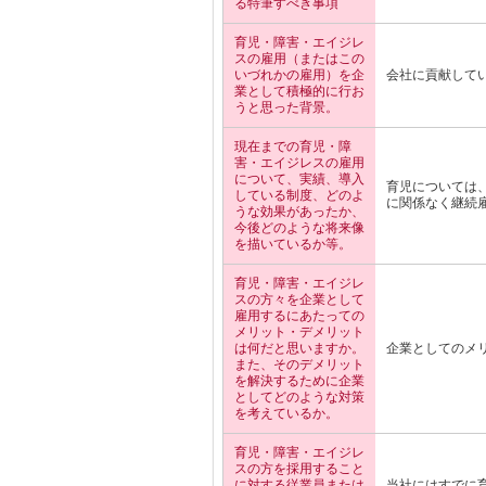
る特筆すべき事項
育児・障害・エイジレ
スの雇用（またはこの
いづれかの雇用）を企
会社に貢献して
業として積極的に行お
うと思った背景。
現在までの育児・障
害・エイジレスの雇用
について、実績、導入
育児については
している制度、どのよ
に関係なく継続
うな効果があったか、
今後どのような将来像
を描いているか等。
育児・障害・エイジレ
スの方々を企業として
雇用するにあたっての
メリット・デメリット
は何だと思いますか。
企業としてのメ
また、そのデメリット
を解決するために企業
としてどのような対策
を考えているか。
育児・障害・エイジレ
スの方を採用すること
に対する従業員または
当社にはすでに