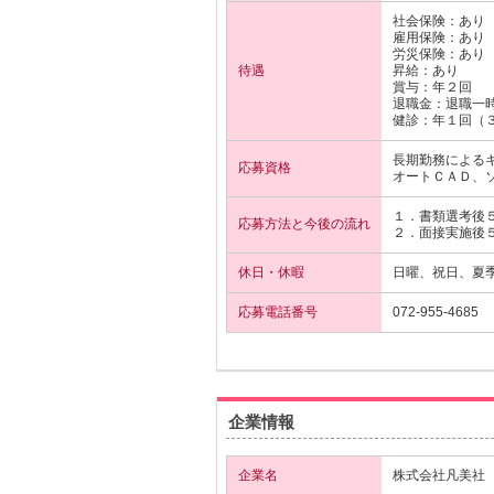
社会保険：あり
雇用保険：あり
労災保険：あり
待遇
昇給：あり
賞与：年２回
退職金：退職一
健診：年１回（
長期勤務による
応募資格
オートＣＡＤ、
１．書類選考後
応募方法と今後の流れ
２．面接実施後
休日・休暇
日曜、祝日、夏
応募電話番号
072-955-4685
企業情報
企業名
株式会社凡美社