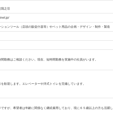
恵我之荘
net.jp/
ーションツール（店頭の販促什器等）やペット用品の企画・デザイン・制作・製造
時間勤務はご相談ください。現在、短時間勤務を実施中の社員がいます。
方を歓迎します。エレベーターや洋式トイレを完備しています。
年ですが、希望者は年齢に関係なく継続雇用しており、現に６５歳以上の方も活躍し