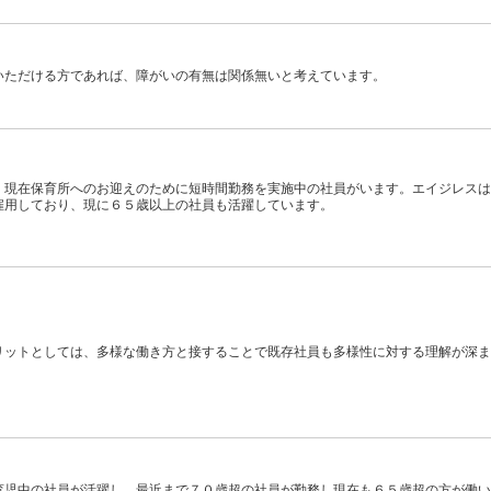
いただける方であれば、障がいの有無は関係無いと考えています。
、現在保育所へのお迎えのために短時間勤務を実施中の社員がいます。エイジレスは
雇用しており、現に６５歳以上の社員も活躍しています。
リットとしては、多様な働き方と接することで既存社員も多様性に対する理解が深ま
育児中の社員が活躍し、最近まで７０歳超の社員が勤務し現在も６５歳超の方が働い