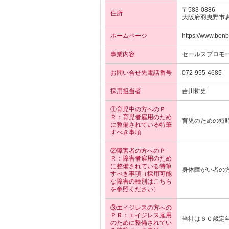
〒583-0886
住所
大阪府羽曳野市
ホームページ
https://www.bonbi
事業内容
セールスプロモ
お問い合せ先電話番号
072-955-4685
採用担当者
吉川耕史
①育児中の方へのＰ
Ｒ：育児者雇用のため
育児のための短
に整備されている特筆
すべき事項
②障害者の方へのＰ
Ｒ：障害者雇用のため
に整備されている特筆
身体障がい者の
すべき事項（採用可能
な障害の種別はこちら
を参照ください）
③エイジレスの方への
ＰＲ：エイジレス雇用
当社は６０歳定
のために整備されてい