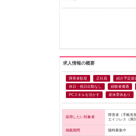
求人情報の概要
障害者歓迎
正社員
紹介予定派
休日・祝日出勤なし
経験者優遇
PCスキルを活かす
産休育休あり
障害者（手帳有
採用したい対象者
エイジレス（満3
掲載期間
随時募集中