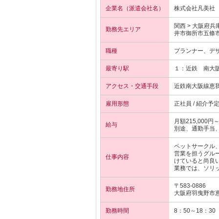
企業名（派遣会社名）
株式会社凡美社
関西 > 大阪府
勤務先エリア
井市御所市五條
職種
プランナー、デ
最寄り駅
１：近鉄
南大
アクセス・交通手段
近鉄南大阪線恵
雇用形態
正社員 / 紹介予
月額215,000円
給与
別途、通勤手当
ペットサークル
営業を担うグル
仕事内容
けていると尚良
業務では、ソリ
〒583-0886
勤務地住所
大阪府羽曳野市
勤務時間
8：50～18：30