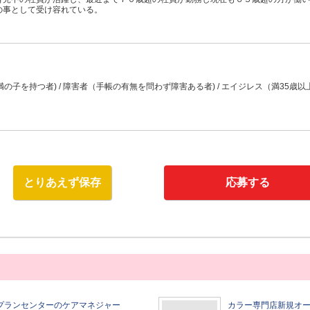
の事として受け容れている。
満の子を持つ者) / 障害者（手帳の有無を問わず障害ある者) / エイジレス（満35歳
とりあえず保存
応募する
プランセンターのケアマネジャー
カラー専門店新規オ