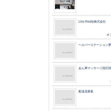
Lino Realty株式会社
no photo
オ
ヘルパーステーション
no photo
あん摩マッサージ指圧
no photo
配達員募集
no photo