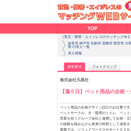
TOP
［育児・障害・エイジレスのマッチングＷＥ
奈良市 神戸市 生駒市 尼崎市 西宮市 大
県 の求人一覧
求人情報
募集要項
フォトクリップ
株式会社凡美社
【週５日】ペット用品の企画・
ペット用品の企画デザイン設計のお仕事です
ペットサークル、犬・猫用のトイレ、ペット
営業を担うグループ会社と連携して企画・立
の経験を積みながら将来の幹部として成長す
業務では、ソリッドワークスやオートＣＡＤ