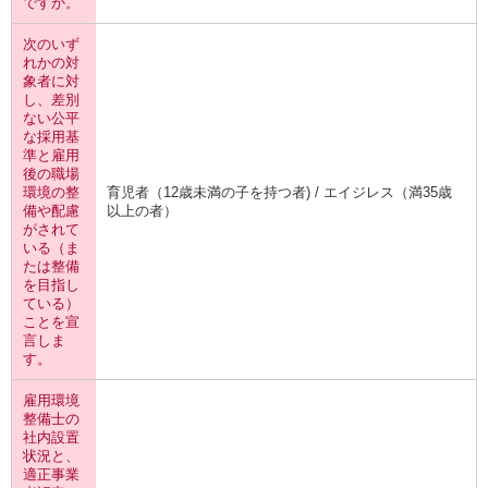
ですか。
次のいず
れかの対
象者に対
し、差別
ない公平
な採用基
準と雇用
後の職場
環境の整
育児者（12歳未満の子を持つ者) / エイジレス（満35歳
備や配慮
以上の者）
がされて
いる（ま
たは整備
を目指し
ている）
ことを宣
言しま
す。
雇用環境
整備士の
社内設置
状況と、
適正事業