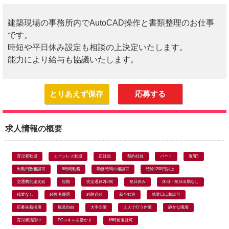
建築現場の事務所内でAutoCAD操作と書類整理のお仕事
です。
時短や平日休み設定も相談の上決定いたします。
能力により給与も協議いたします。
とりあえず保存
応募する
求人情報の概要
育児者歓迎
エイジレス歓迎
正社員
契約社員
パート
週5日
出勤日数相談可
8時間勤務
勤務時間の相談可
時給1200円以上
交通費別途支給
短期
完全週休2日制
祝日休み
休日・祝日出勤なし
残業なし
経験者優遇
経験必須
新卒歓迎
就業日は相談可
応募先着採用
服装自由
大手企業
１人で行う作業
静かな職場
育児者活躍中
PCスキルを活かす
16時前退社可