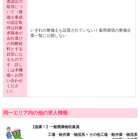
者認定の
取得につ
いて（整
備士養成
や認定取
得は対象
いずれの整備士も設置されていない / 雇用環境の整備企
求職者が
業一覧に公開しない
会社選び
の判断材
料とする
目安にな
るもので
す、詳し
くは本機
構へお問
い合わせ
くださ
い）
同一エリア内の他の求人情報
【急募！】一般廃棄物収集員
工場・軽作業・物流系 > その他工場・軽作業・物流系