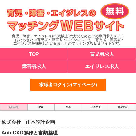
育児・障害・エイジレス(35歳以上)の方のためだけの専門求人サイト
「はたらきたい育児者・障害者・エイジレス」と「育児者・障害者・
エイジレスを採用したい企業」とのマッチングＷＥＢサイトです。
TOP
育児者求人
障害者求人
エイジレス求人
求職者ログイン(マイページ)
募集要項
地図
写真
応募する
保存する
株式会社 山本設計企画
AutoCAD操作と書類整理