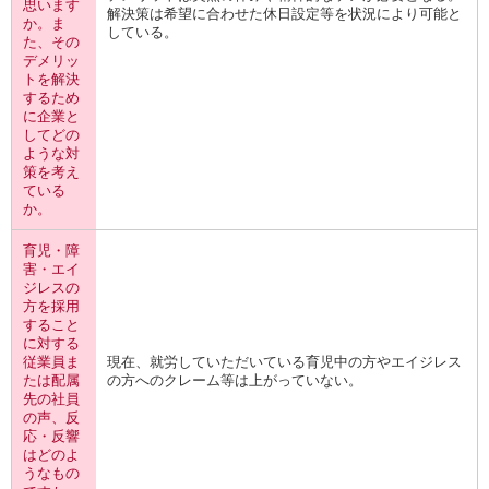
思います
解決策は希望に合わせた休日設定等を状況により可能と
か。ま
している。
た、その
デメリッ
トを解決
するため
に企業と
してどの
ような対
策を考え
ている
か。
育児・障
害・エイ
ジレスの
方を採用
すること
に対する
従業員ま
現在、就労していただいている育児中の方やエイジレス
たは配属
の方へのクレーム等は上がっていない。
先の社員
の声、反
応・反響
はどのよ
うなもの