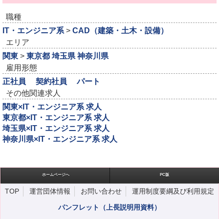
職種
IT・エンジニア系
>
CAD（建築・土木・設備）
エリア
関東
>
東京都
埼玉県
神奈川県
雇用形態
正社員
契約社員
パート
その他関連求人
関東×IT・エンジニア系 求人
東京都×IT・エンジニア系 求人
埼玉県×IT・エンジニア系 求人
神奈川県×IT・エンジニア系 求人
ホームページへ
PC版
TOP
運営団体情報
お問い合わせ
運用制度要綱及び利用規定
パンフレット（上長説明用資料）