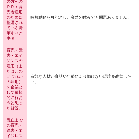
の方への
ＰＲ：育
児者雇用
のために
時短勤務を可能とし、突然の休みでも問題ありません。
整備され
ている特
筆すべき
事項
育児・障
害・エイ
ジレスの
雇用（ま
たはこの
いづれか
有能な人材が育児や年齢により働けない環境を改善した
の雇用）
い。
を企業と
して積極
的に行お
うと思っ
た背景。
現在まで
の育児・
障害・エ
イジレス