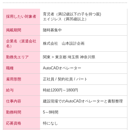
育児者（満12歳以下の子を持つ親)
採用したい対象者
エイジレス（満35歳以上）
掲載期間
随時募集中
企業名（派遣会社
株式会社 山本設計企画
名）
勤務先エリア
関東 > 東京都 埼玉県 神奈川県
職種
AutoCADオペレーター
雇用形態
正社員 / 契約社員 / パート
給与
時給1200円～1800円
仕事内容
建設現場でのAutoCADオペレーターと書類整理
勤務時間
5～8時間
応募資格
特になし