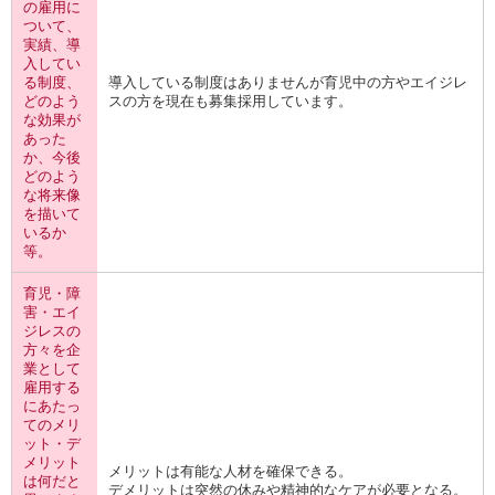
の雇用に
ついて、
実績、導
入してい
る制度、
導入している制度はありませんが育児中の方やエイジレ
どのよう
スの方を現在も募集採用しています。
な効果が
あった
か、今後
どのよう
な将来像
を描いて
いるか
等。
育児・障
害・エイ
ジレスの
方々を企
業として
雇用する
にあたっ
てのメリ
ット・デ
メリット
メリットは有能な人材を確保できる。
は何だと
デメリットは突然の休みや精神的なケアが必要となる。