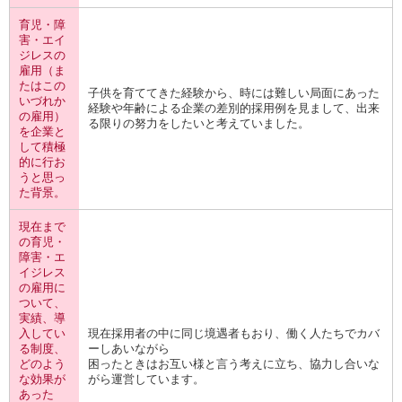
育児・障
害・エイ
ジレスの
雇用（ま
たはこの
子供を育ててきた経験から、時には難しい局面にあった
いづれか
経験や年齢による企業の差別的採用例を見まして、出来
の雇用）
る限りの努力をしたいと考えていました。
を企業と
して積極
的に行お
うと思っ
た背景。
現在まで
の育児・
障害・エ
イジレス
の雇用に
ついて、
実績、導
入してい
現在採用者の中に同じ境遇者もおり、働く人たちでカバ
る制度、
ーしあいながら
どのよう
困ったときはお互い様と言う考えに立ち、協力し合いな
な効果が
がら運営しています。
あった