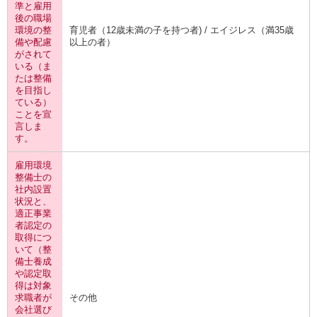
準と雇用
後の職場
環境の整
育児者（12歳未満の子を持つ者) / エイジレス（満35歳
備や配慮
以上の者）
がされて
いる（ま
たは整備
を目指し
ている）
ことを宣
言しま
す。
雇用環境
整備士の
社内設置
状況と、
適正事業
者認定の
取得につ
いて（整
備士養成
や認定取
得は対象
求職者が
その他
会社選び