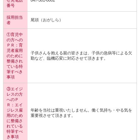
せ先電話
047-381-0002
番号
採用担当
尾頭（おがしら）
者
①育児中
の方への
ＰＲ：育
児者雇用
子供さんを抱える親の皆さまは、子供の急病等による欠
のために
勤など、臨機応変に対応させて頂きます。
整備され
ている特
筆すべき
事項
③エイジ
レスの方
へのＰ
Ｒ：エイ
ジレス雇
年齢を当社は重視いたしません。働く気持ち・やる気を
用のため
重要視させて頂きます。
に整備さ
れている
特筆すべ
き事項