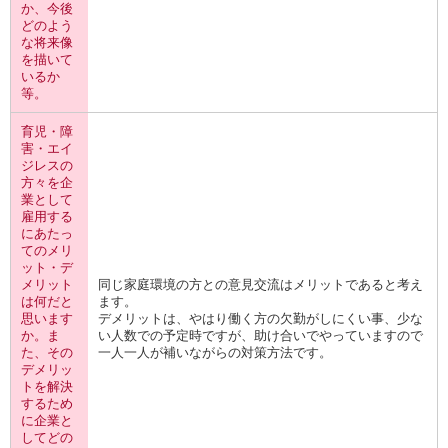
か、今後
どのよう
な将来像
を描いて
いるか
等。
育児・障
害・エイ
ジレスの
方々を企
業として
雇用する
にあたっ
てのメリ
ット・デ
メリット
同じ家庭環境の方との意見交流はメリットであると考え
は何だと
ます。
思います
デメリットは、やはり働く方の欠勤がしにくい事、少な
か。ま
い人数での予定時ですが、助け合いでやっていますので
た、その
一人一人が補いながらの対策方法です。
デメリッ
トを解決
するため
に企業と
してどの