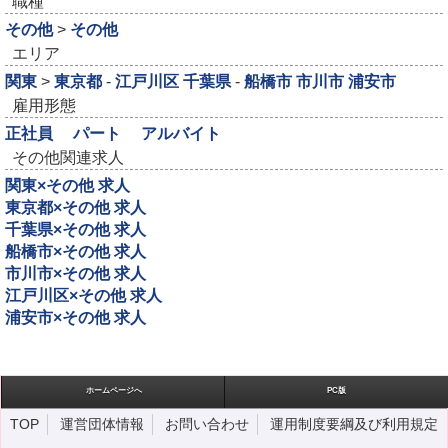
職種
その他
>
その他
エリア
関東
>
東京都
-
江戸川区
千葉県
-
船橋市
市川市
浦安市
雇用形態
正社員
パート
アルバイト
その他関連求人
関東×その他 求人
東京都×その他 求人
千葉県×その他 求人
船橋市×その他 求人
市川市×その他 求人
江戸川区×その他 求人
浦安市×その他 求人
ホームページへ
PC版
TOP
運営団体情報
お問い合わせ
運用制度要綱及び利用規定