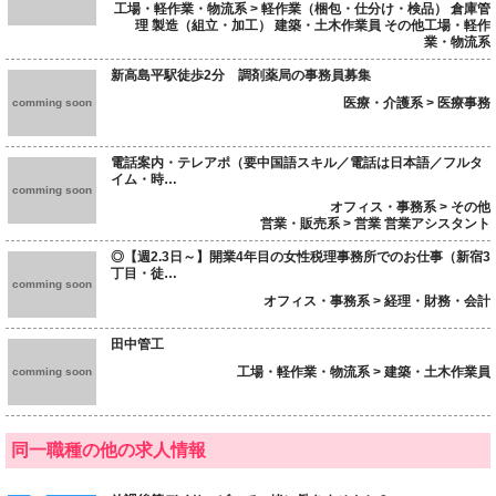
工場・軽作業・物流系 > 軽作業（梱包・仕分け・検品） 倉庫管
理 製造（組立・加工） 建築・土木作業員 その他工場・軽作
業・物流系
新高島平駅徒歩2分 調剤薬局の事務員募集
医療・介護系 > 医療事務
comming soon
電話案内・テレアポ（要中国語スキル／電話は日本語／フルタ
イム・時…
comming soon
オフィス・事務系 > その他
営業・販売系 > 営業 営業アシスタント
◎【週2.3日～】開業4年目の女性税理事務所でのお仕事（新宿3
丁目・徒…
comming soon
オフィス・事務系 > 経理・財務・会計
田中管工
工場・軽作業・物流系 > 建築・土木作業員
comming soon
同一職種の他の求人情報