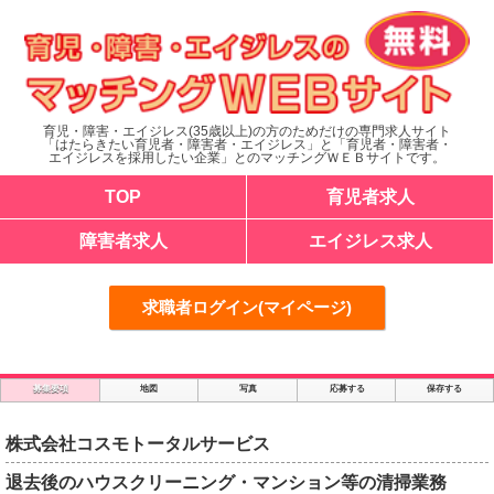
育児・障害・エイジレス(35歳以上)の方のためだけの専門求人サイト
「はたらきたい育児者・障害者・エイジレス」と「育児者・障害者・
エイジレスを採用したい企業」とのマッチングＷＥＢサイトです。
TOP
育児者求人
障害者求人
エイジレス求人
求職者ログイン(マイページ)
募集要項
地図
写真
応募する
保存する
株式会社コスモトータルサービス
退去後のハウスクリーニング・マンション等の清掃業務