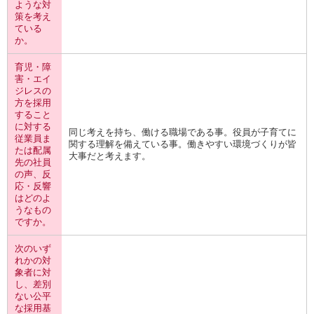
ような対
策を考え
ている
か。
育児・障
害・エイ
ジレスの
方を採用
すること
に対する
同じ考えを持ち、働ける職場である事。役員が子育てに
従業員ま
関する理解を備えている事。働きやすい環境づくりが皆
たは配属
大事だと考えます。
先の社員
の声、反
応・反響
はどのよ
うなもの
ですか。
次のいず
れかの対
象者に対
し、差別
ない公平
な採用基