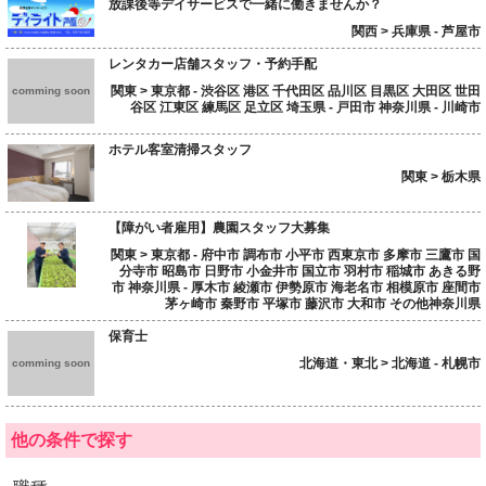
放課後等デイサービスで一緒に働きませんか？
関西 > 兵庫県 - 芦屋市
レンタカー店舗スタッフ・予約手配
関東 > 東京都 - 渋谷区 港区 千代田区 品川区 目黒区 大田区 世田
comming soon
谷区 江東区 練馬区 足立区 埼玉県 - 戸田市 神奈川県 - 川崎市
ホテル客室清掃スタッフ
関東 > 栃木県
【障がい者雇用】農園スタッフ大募集
関東 > 東京都 - 府中市 調布市 小平市 西東京市 多摩市 三鷹市 国
分寺市 昭島市 日野市 小金井市 国立市 羽村市 稲城市 あきる野
市 神奈川県 - 厚木市 綾瀬市 伊勢原市 海老名市 相模原市 座間市
茅ヶ崎市 秦野市 平塚市 藤沢市 大和市 その他神奈川県
保育士
北海道・東北 > 北海道 - 札幌市
comming soon
他の条件で探す