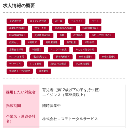
求人情報の概要
育児者歓迎
エイジレス歓迎
正社員
アルバイト
パート
出勤日数相談可
Wワーク可
勤務時間の相談可
時給1000円以上
時給1200円以上
交通費別途支給
長期
祝日休み
休日・祝日出勤なし
残業なし
未経験可
経験者優遇
新卒歓迎
即勤務可
応募先着採用
制服貸与
１人で行う作業
みんなで行う作業
PCスキル不問
電話応対なし
扶養内勤務可
16時前退社可
17時前退社可
Wワーク可
シフト勤務
急なお休み対応
少人数の職場
派遣スタッフ活躍中
車通勤可
育児者（満12歳以下の子を持つ親)
採用したい対象者
エイジレス（満35歳以上）
掲載期間
随時募集中
企業名（派遣会社
株式会社コスモトータルサービス
名）