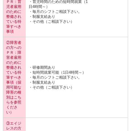
ＰＲ：育
・育児時間のための短時間就業（1
児者雇用
日4時間～）
のために
・毎月のシフトご相談下さい。
整備され
・制服支給あり
ている特
・その他（ご相談下さい）
筆すべき
事項
②障害者
の方への
ＰＲ：障
害者雇用
のために
整備され
・研修期間あり
ている特
・短時間就業可能（1日4時間～）
筆すべき
・毎月のシフトご相談下さい。
事項（採
・制服支給あり
用可能な
・その他（ご相談下さい）
障害の種
別はこち
らを参照
くださ
い）
③エイジ
レスの方