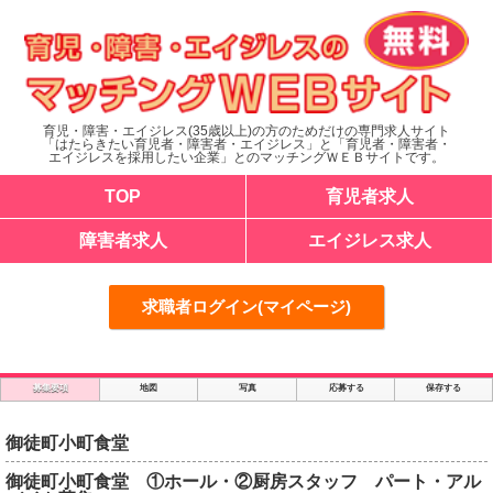
育児・障害・エイジレス(35歳以上)の方のためだけの専門求人サイト
「はたらきたい育児者・障害者・エイジレス」と「育児者・障害者・
エイジレスを採用したい企業」とのマッチングＷＥＢサイトです。
TOP
育児者求人
障害者求人
エイジレス求人
求職者ログイン(マイページ)
募集要項
地図
写真
応募する
保存する
御徒町小町食堂
御徒町小町食堂 ①ホール・②厨房スタッフ パート・アル