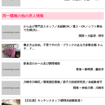
同一職種の他の求人情報
からあげ専門店スタッフ／未経験OK／週２～OK／シフト事由
で主婦(夫)…
comming soon
関西 > 大阪府 - 堺市
働き方は自由。子育て中の方・ブランクのある方多数在籍 キム
チ、ド…
飲食店のホール及び調理補助
東海 > 静岡県 - 藤枝市
comming soon
川崎市川崎区／環境測定業務／原子力技術研究所／未経験者可
関東 > 神奈川県 - 川崎市
comming soon
【正社員】キッチンスタッフ/調理未経験歓迎！