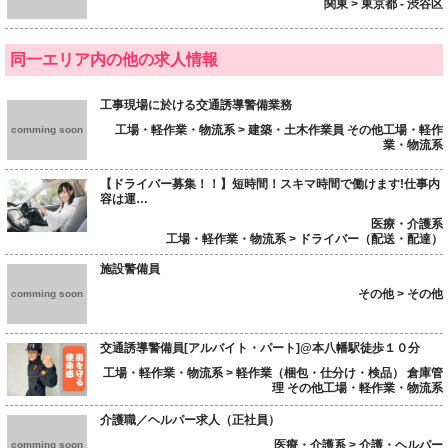
関東 > 東京都 - 渋谷区
同一エリア内の他の求人情報
工事現場に於ける交通誘導警備業務
工場・軽作業・物流系 > 建築・土木作業員 その他工場・軽作
comming soon
業・物流系
【ドライバー募集！！】短時間！スキマ時間で働けます!仕事内
容は運…
医療・介護系
工場・軽作業・物流系 > ドライバー（配送・配達）
施設警備員
その他 > その他
comming soon
交通誘導警備員[アルバイト・パート]@本八幡駅徒歩１０分
工場・軽作業・物流系 > 軽作業（梱包・仕分け・検品） 倉庫管
理 その他工場・軽作業・物流系
介護職／ヘルパー求人（正社員）
医療・介護系 > 介護・ヘルパー
comming soon