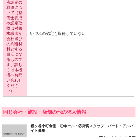
者認定の
取得につ
いて（整
備士養成
や認定取
得は対象
求職者が
いづれの認定も取得していない
会社選び
の判断材
料とする
目安にな
るもので
す、詳し
くは本機
構へお問
い合わせ
くださ
い）
同じ会社・施設・店舗の他の求人情報
幡ヶ谷小町食堂 ①ホール・②厨房スタッフ パート・アルバ
イト募集
comming soon