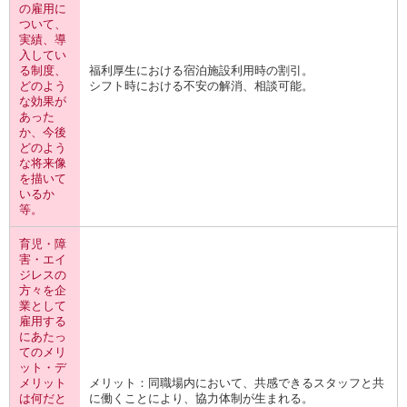
の雇用に
ついて、
実績、導
入してい
る制度、
福利厚生における宿泊施設利用時の割引。
どのよう
シフト時における不安の解消、相談可能。
な効果が
あった
か、今後
どのよう
な将来像
を描いて
いるか
等。
育児・障
害・エイ
ジレスの
方々を企
業として
雇用する
にあたっ
てのメリ
ット・デ
メリット
メリット：同職場内において、共感できるスタッフと共
は何だと
に働くことにより、協力体制が生まれる。