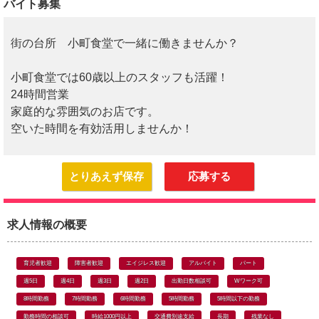
バイト募集
街の台所 小町食堂で一緒に働きませんか？
小町食堂では60歳以上のスタッフも活躍！
24時間営業
家庭的な雰囲気のお店です。
空いた時間を有効活用しませんか！
とりあえず保存
応募する
求人情報の概要
育児者歓迎
障害者歓迎
エイジレス歓迎
アルバイト
パート
週5日
週4日
週3日
週2日
出勤日数相談可
Wワーク可
8時間勤務
7時間勤務
6時間勤務
5時間勤務
5時間以下の勤務
勤務時間の相談可
時給1000円以上
交通費別途支給
長期
残業なし