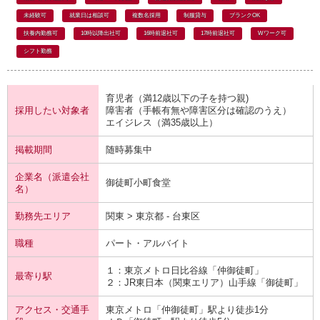
未経験可
就業日は相談可
複数名採用
制服貸与
ブランクOK
扶養内勤務可
10時以降出社可
16時前退社可
17時前退社可
Wワーク可
シフト勤務
育児者（満12歳以下の子を持つ親)
採用したい対象者
障害者（手帳有無や障害区分は確認のうえ）
エイジレス（満35歳以上）
掲載期間
随時募集中
企業名（派遣会社
御徒町小町食堂
名）
勤務先エリア
関東 > 東京都 - 台東区
職種
パート・アルバイト
１：東京メトロ
日比谷線
「仲御徒町」
最寄り駅
２：JR東日本（関東エリア）
山手線
「御徒町」
アクセス・交通手
東京メトロ「仲御徒町」駅より徒歩1分