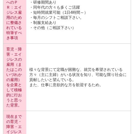
へのＰ
・研修期間あり
Ｒ：エイ
・同年代の方々も多くご活躍
ジレス雇
・短時間就業可能（1日4時間～）
用のため
・毎月のシフトご相談下さい。
に整備さ
・制服支給あり
れている
・その他（ご相談下さい）
特筆すべ
き事項
育児・障
害・エイ
ジレスの
雇用（ま
たはこの
様々な背景にて定職が困難な、就労を希望されている
いづれか
方々（主に主婦）がいる状況を知り、可能な限り社会に
の雇用）
貢献したいと望んでいる。
を企業と
また、仕事に意欲的な方を歓迎するため。
して積極
的に行お
うと思っ
た背景。
現在まで
の育児・
障害・エ
イジレス