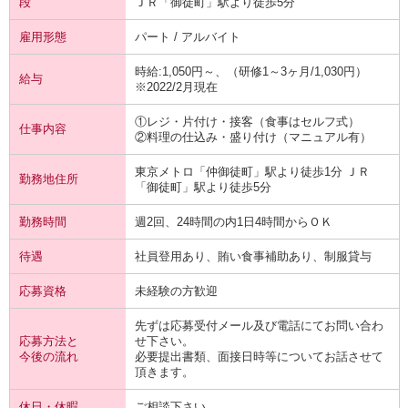
段
ＪＲ「御徒町」駅より徒歩5分
雇用形態
パート / アルバイト
時給:1,050円～、（研修1～3ヶ月/1,030円）
給与
※2022/2月現在
①レジ・片付け・接客（食事はセルフ式）
仕事内容
②料理の仕込み・盛り付け（マニュアル有）
東京メトロ「仲御徒町」駅より徒歩1分 ＪＲ
勤務地住所
「御徒町」駅より徒歩5分
勤務時間
週2回、24時間の内1日4時間からＯＫ
待遇
社員登用あり、賄い食事補助あり、制服貸与
応募資格
未経験の方歓迎
先ずは応募受付メール及び電話にてお問い合わ
応募方法と
せ下さい。
今後の流れ
必要提出書類、面接日時等についてお話させて
頂きます。
休日・休暇
ご相談下さい。