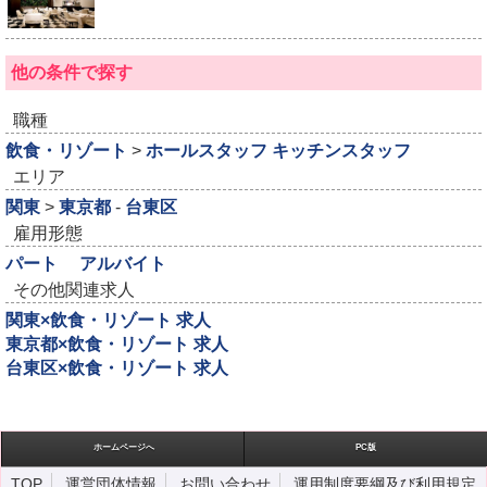
他の条件で探す
職種
飲食・リゾート
>
ホールスタッフ
キッチンスタッフ
エリア
関東
>
東京都
-
台東区
雇用形態
パート
アルバイト
その他関連求人
関東×飲食・リゾート 求人
東京都×飲食・リゾート 求人
台東区×飲食・リゾート 求人
ホームページへ
PC版
TOP
運営団体情報
お問い合わせ
運用制度要綱及び利用規定