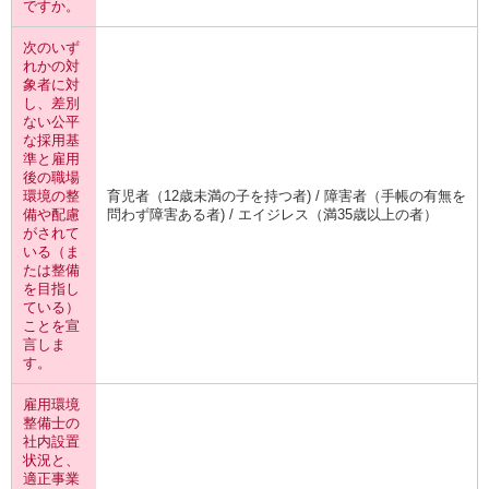
ですか。
次のいず
れかの対
象者に対
し、差別
ない公平
な採用基
準と雇用
後の職場
環境の整
育児者（12歳未満の子を持つ者) / 障害者（手帳の有無を
備や配慮
問わず障害ある者) / エイジレス（満35歳以上の者）
がされて
いる（ま
たは整備
を目指し
ている）
ことを宣
言しま
す。
雇用環境
整備士の
社内設置
状況と、
適正事業