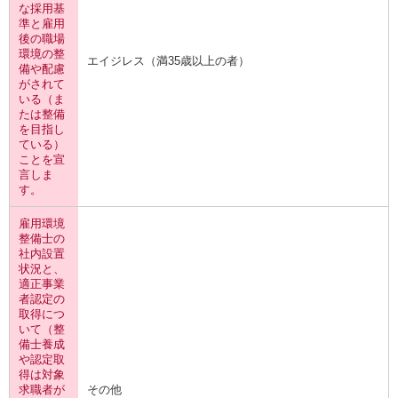
な採用基
準と雇用
後の職場
環境の整
エイジレス（満35歳以上の者）
備や配慮
がされて
いる（ま
たは整備
を目指し
ている）
ことを宣
言しま
す。
雇用環境
整備士の
社内設置
状況と、
適正事業
者認定の
取得につ
いて（整
備士養成
や認定取
得は対象
求職者が
その他