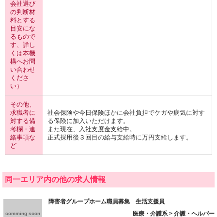
会社選び
の判断材
料とする
目安にな
るもので
す、詳し
くは本機
構へお問
い合わせ
くださ
い）
その他、
求職者に
社会保険や今日保険ほかに会社負担でケガや病気に対す
対する備
る保険に加入いただけます。
考欄・連
また現在、入社支度金支給中。
絡事項な
正式採用後３回目の給与支給時に万円支給します。
ど
同一エリア内の他の求人情報
障害者グループホーム職員募集 生活支援員
医療・介護系 > 介護・ヘルパー
comming soon