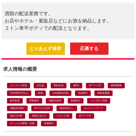
酒類の配送業務です。
お店やホテル・量販店などにお酒を納品します。
２トン車平ボディでの配送となります。
とりあえず保存
応募する
求人情報の概要
エイジレス歓迎
正社員
契約社員
週5日
Wワーク可
8時間勤務
年収400万円以上
長期
完全週休2日制
未経験可
経験者優遇
新卒歓迎
即勤務可
複数名採用
制服貸与
１人で行う作業
高齢者活躍中
PCスキル不問
電話応対なし
ルーティンワーク
英語力不要
資格を活かす
ブランクOK
Wワーク可
オフィスが禁煙・分煙
車通勤可