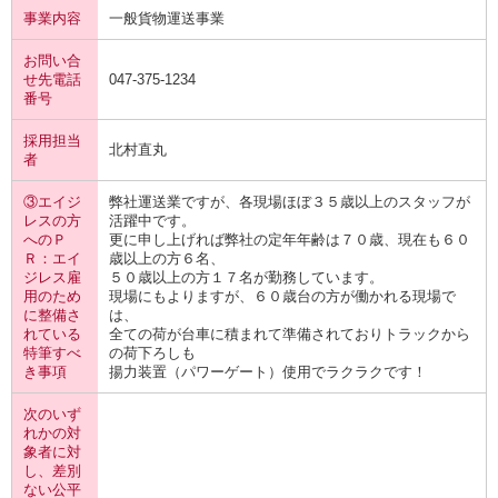
事業内容
一般貨物運送事業
お問い合
せ先電話
047-375-1234
番号
採用担当
北村直丸
者
③エイジ
弊社運送業ですが、各現場ほぼ３５歳以上のスタッフが
レスの方
活躍中です。
へのＰ
更に申し上げれば弊社の定年年齢は７０歳、現在も６０
Ｒ：エイ
歳以上の方６名、
ジレス雇
５０歳以上の方１７名が勤務しています。
用のため
現場にもよりますが、６０歳台の方が働かれる現場で
に整備さ
は、
れている
全ての荷が台車に積まれて準備されておりトラックから
特筆すべ
の荷下ろしも
き事項
揚力装置（パワーゲート）使用でラクラクです！
次のいず
れかの対
象者に対
し、差別
ない公平