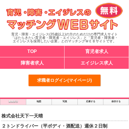
育児・障害・エイジレス(35歳以上)の方のためだけの専門求人サイト
「はたらきたい育児者・障害者・エイジレス」と「育児者・障害者・
エイジレスを採用したい企業」とのマッチングＷＥＢサイトです。
TOP
育児者求人
障害者求人
エイジレス求人
求職者ログイン(マイページ)
募集要項
地図
写真
応募する
保存する
株式会社天下一天晴
２トンドライバー（平ボディ・酒配送）週休２日制