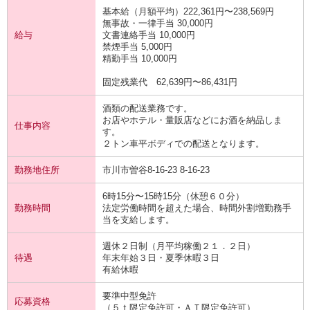
基本給（月額平均）222,361円〜238,569円
無事故・一律手当 30,000円
給与
文書連絡手当 10,000円
禁煙手当 5,000円
精勤手当 10,000円
固定残業代 62,639円〜86,431円
酒類の配送業務です。
お店やホテル・量販店などにお酒を納品しま
仕事内容
す。
２トン車平ボディでの配送となります。
勤務地住所
市川市曽谷8-16-23 8-16-23
6時15分〜15時15分（休憩６０分）
勤務時間
法定労働時間を超えた場合、時間外割増勤務手
当を支給します。
週休２日制（月平均稼働２１．２日）
待遇
年末年始３日・夏季休暇３日
有給休暇
要準中型免許
応募資格
（５ｔ限定免許可・ＡＴ限定免許可）