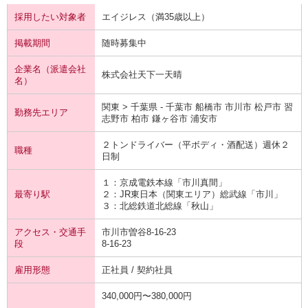
採用したい対象者
エイジレス（満35歳以上）
掲載期間
随時募集中
企業名（派遣会社
株式会社天下一天晴
名）
関東 > 千葉県 - 千葉市 船橋市 市川市 松戸市 習
勤務先エリア
志野市 柏市 鎌ヶ谷市 浦安市
２トンドライバー（平ボディ・酒配送）週休２
職種
日制
１：京成電鉄
本線
「市川真間」
最寄り駅
２：JR東日本（関東エリア）
総武線
「市川」
３：北総鉄道
北総線
「秋山」
アクセス・交通手
市川市曽谷8-16-23
段
8-16-23
雇用形態
正社員 / 契約社員
340,000円〜380,000円