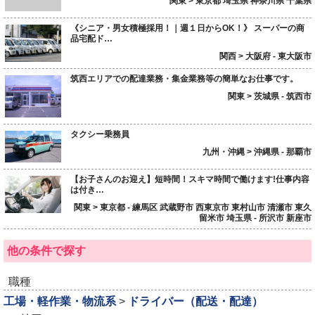
関東 > 東京都 埼玉県 神奈川県 千葉県
《シニア・男女積極採用！｜週１日からOK！》 スーパーの商
品宅配ド…
関西 > 大阪府 - 東大阪市
筑西エリアでの配達業務・集金業務等の簡単なお仕事です。
関東 > 茨城県 - 筑西市
タクシー乗務員
九州・沖縄 > 沖縄県 - 那覇市
【お子さんのお迎え】短時間！スキマ時間で働けます!仕事内容
は付き…
関東 > 東京都 - 練馬区 武蔵野市 西東京市 東村山市 清瀬市 東久
留米市 埼玉県 - 所沢市 新座市
他の条件で探す
職種
工場・軽作業・物流系
>
ドライバー（配送・配達）