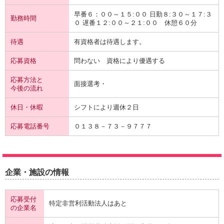
早番６：００～１５:００ 日勤８:３０～１７:３
勤務時間
０ 遅番１２:００～２１:００ 休憩６０分
待遇
有資格者は待遇します。
応募資格
問わない 資格により優遇する
応募方法と
面接選考・
今後の流れ
休日・休暇
シフトにより週休２日
応募電話番号
０１３８－７３－９７７７
企業・施設の情報
応募受付
特定非営利活動法人はあと
の企業名