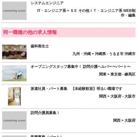
システムエンジニア
IT・エンジニア系 > ＳＥ その他ＩＴ・エンジニア系 WEB制
comming soon
作・編集
同一職種の他の求人情報
歯科衛生士
九州・沖縄 > 沖縄県 - うるま市 沖縄市
オープニングスタッフ募集中！ 訪問介護ヘルパー〜パート〜
関東 > 東京都 - 練馬区
派遣社員・パート募集 【未経験歓迎】明るい職場です
関西 > 大阪府 - 大阪市
訪問介護員募集！
関西 > 大阪府
comming soon
医療事務（パート）