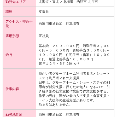
勤務先エリア
北海道・東北 > 北海道 - 函館市 北斗市
職種
支援員
アクセス・交通手
自家用車通勤加 駐車場有
段
雇用形態
正社員
基本給 ２００，０００円 通勤手当３，００
０円～５，０００円 資格手当３，０００円～
給与
１０，０００円 住宅手当（借家）１０，００
０円 処遇改善手当１０，０００円
賞与１２月・５月２回あり
障がい者グルーブホーム利用者８名とショート
ステイ利用者２名の支援員
日中は、グルーブホーム・ショートステイの利
用者が就労支援に行くため無人になるので、引
仕事内容
き続き別の就労支援作業所で作業支援をする。
作業内容は、障がい者の入浴支援・食事支援・
トイレ支援等の生活支援があります。
泊まりはありません。
勤務地住所
自家用車通勤加 駐車場有