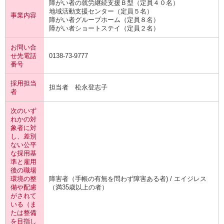
障がい者の就労継続支援Ｂ型（定員４０名）
地域活動支援センター（定員５名）
事業内容
障がい者グループホーム（定員８名）
障がい者ショートステイ（定員２名）
お問い合
せ先電話
0138-73-9777
番号
採用担当
担当者 松永登志子
者
次のいず
れかの対
象者に対
し、差別
ない公平
な採用基
準と雇用
後の職場
環境の整
障害者（手帳の有無を問わず障害ある者) / エイジレス
備や配慮
（満35歳以上の者）
がされて
いる（ま
たは整備
を目指し