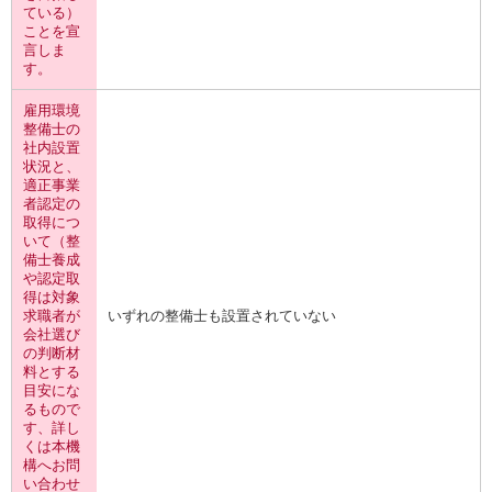
ている）
ことを宣
言しま
す。
雇用環境
整備士の
社内設置
状況と、
適正事業
者認定の
取得につ
いて（整
備士養成
や認定取
得は対象
求職者が
いずれの整備士も設置されていない
会社選び
の判断材
料とする
目安にな
るもので
す、詳し
くは本機
構へお問
い合わせ