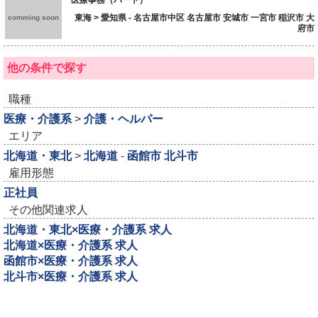
東海 > 愛知県 - 名古屋市中区 名古屋市 安城市 一宮市 稲沢市 大
comming soon
府市
他の条件で探す
職種
医療・介護系
>
介護・ヘルパー
エリア
北海道・東北
>
北海道
-
函館市
北斗市
雇用形態
正社員
その他関連求人
北海道・東北×医療・介護系 求人
北海道×医療・介護系 求人
函館市×医療・介護系 求人
北斗市×医療・介護系 求人