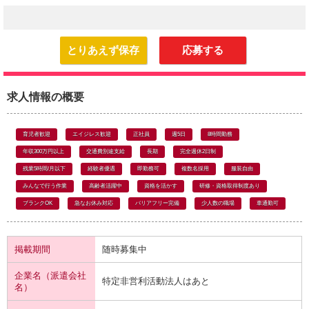
とりあえず保存
応募する
求人情報の概要
育児者歓迎
エイジレス歓迎
正社員
週5日
8時間勤務
年収300万円以上
交通費別途支給
長期
完全週休2日制
残業5時間/月以下
経験者優遇
即勤務可
複数名採用
服装自由
みんなで行う作業
高齢者活躍中
資格を活かす
研修・資格取得制度あり
ブランクOK
急なお休み対応
バリアフリー完備
少人数の職場
車通勤可
掲載期間
随時募集中
企業名（派遣会社
特定非営利活動法人はあと
名）