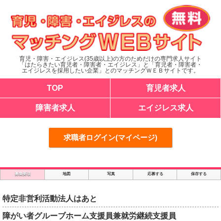
育児・障害・エイジレス(35歳以上)の方のためだけの専門求人サイト
「はたらきたい育児者・障害者・エイジレス」と「育児者・障害者・
エイジレスを採用したい企業」とのマッチングＷＥＢサイトです。
TOP
育児者求人
障害者求人
エイジレス求人
求職者ログイン(マイページ)
募集要項
地図
写真
応募する
保存する
特定非営利活動法人はあと
障がい者グルーブホーム支援員兼就労継続支援員