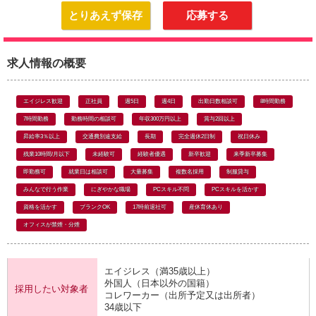
とりあえず保存
応募する
求人情報の概要
エイジレス歓迎
正社員
週5日
週4日
出勤日数相談可
8時間勤務
7時間勤務
勤務時間の相談可
年収300万円以上
賞与2回以上
昇給率3％以上
交通費別途支給
長期
完全週休2日制
祝日休み
残業10時間/月以下
未経験可
経験者優遇
新卒歓迎
来季新卒募集
即勤務可
就業日は相談可
大量募集
複数名採用
制服貸与
みんなで行う作業
にぎやかな職場
PCスキル不問
PCスキルを活かす
資格を活かす
ブランクOK
17時前退社可
産休育休あり
オフィスが禁煙・分煙
エイジレス（満35歳以上）
外国人（日本以外の国籍）
採用したい対象者
コレワーカー（出所予定又は出所者）
34歳以下