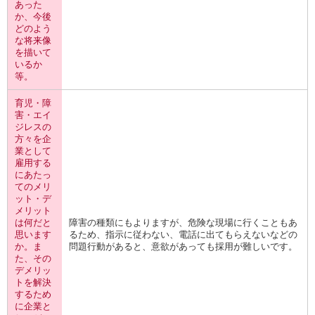
あった
か、今後
どのよう
な将来像
を描いて
いるか
等。
育児・障
害・エイ
ジレスの
方々を企
業として
雇用する
にあたっ
てのメリ
ット・デ
メリット
は何だと
障害の種類にもよりますが、危険な現場に行くこともあ
思います
るため、指示に従わない、電話に出てもらえないなどの
か。ま
問題行動があると、意欲があっても採用が難しいです。
た、その
デメリッ
トを解決
するため
に企業と