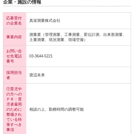
企業・施設の情報
応募受付
真栄測量株式会社
の企業名
測量業（管理測量、工事測量、変位計測、出来形測量、
事業内容
土量測量、現況測量、現場空撮）
お問い合
せ先電話
03-3644-5221
番号
採用担当
渡辺未来
者
①育児中
の方への
ＰＲ：育
児者雇用
のために
相談の上、勤務時間の調整可能
整備され
ている特
筆すべき
事項