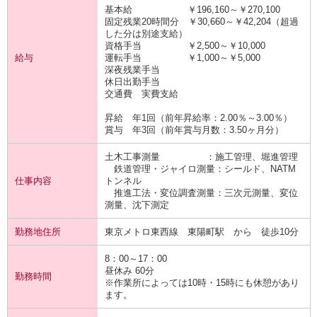
基本給 ￥196,160～￥270,100
固定残業20時間分 ￥30,660～￥42,204（超過
した分は別途支給）
資格手当 ￥2,500～￥10,000
給与
運転手当 ￥1,000～￥5,000
深夜残業手当
休日出勤手当
交通費 実費支給
昇給 年1回（前年昇給率：2.00％～3.00％）
賞与 年3回（前年賞与月数：3.50ヶ月分）
土木工事測量 ：施工管理、堀進管理
鉄道管理・ジャイロ測量：シールド、NATM
仕事内容
トンネル
推進工法・変位調査測量：三次元測量、変位
測量、沈下測定
勤務地住所
東京メトロ東西線 東陽町駅 から 徒歩10分
8：00～17：00
昼休み 60分
勤務時間
※作業所によっては10時・15時にも休憩があり
ます。