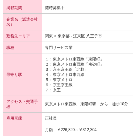
掲載期間
随時募集中
企業名（派遣会社
名）
勤務先エリア
関東 > 東京都 - 江東区 八王子市
職種
専門サービス業
１：東京メトロ
東西線
「東陽町」
２：東京メトロ
東西線
「南砂町」
３：京王
京王線
「北野」
最寄り駅
４：東京メトロ
東西線
５：東京メトロ
６：京王
京王線
７：京王
アクセス・交通手
東京メトロ東西線 東陽町駅 から 徒歩10分
段
雇用形態
正社員
月額 ￥226,820～￥312,304