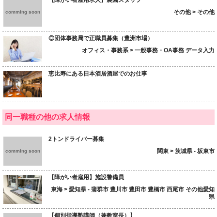
【障がい者雇用求人】農園スタッフ
その他 > その他
comming soon
◎団体事務局で正職員募集（豊洲市場）
オフィス・事務系 > 一般事務・OA事務 データ入力
恵比寿にある日本酒居酒屋でのお仕事
同一職種の他の求人情報
2トンドライバー募集
関東 > 茨城県 - 坂東市
comming soon
【障がい者雇用】施設警備員
東海 > 愛知県 - 蒲群市 豊川市 豊田市 豊橋市 西尾市 その他愛知
県
【個別指導塾講師（兼教室長）】