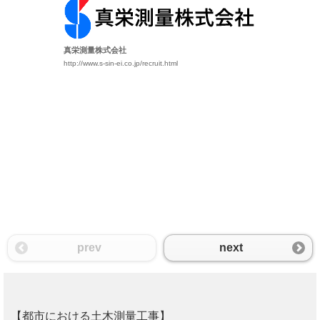
真栄測量株式会社
http://www.s-sin-ei.co.jp/recruit.html
シールド・
鉄道・道路
れる工事にお
【GYROM
が活かされ
GYROMA
システム上
す。
prev
next
【都市における土木測量工事】