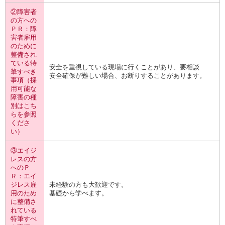
②障害者
の方への
ＰＲ：障
害者雇用
のために
整備され
ている特
安全を重視している現場に行くことがあり、要相談
筆すべき
安全確保が難しい場合、お断りすることがあります。
事項（採
用可能な
障害の種
別はこち
らを参照
くださ
い）
③エイジ
レスの方
へのＰ
Ｒ：エイ
ジレス雇
未経験の方も大歓迎です。
用のため
基礎から学べます。
に整備さ
れている
特筆すべ