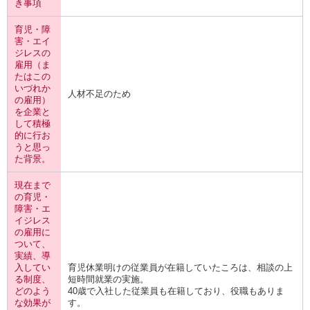
き事項
育児・障
害・エイ
ジレスの
雇用（ま
たはこの
いづれか
人材不足のため
の雇用）
を企業と
して積極
的に行お
うと思っ
た背景。
現在まで
の育児・
障害・エ
イジレス
の雇用に
ついて、
実績、導
入してい
育児休業明けの従業員が在籍していたころは、相談の上
る制度、
短時間就業の実施。
どのよう
40歳で入社した従業員も在籍しており、役職もありま
な効果が
す。