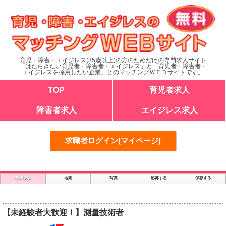
育児・障害・エイジレス(35歳以上)の方のためだけの専門求人サイト
「はたらきたい育児者・障害者・エイジレス」と「育児者・障害者・
エイジレスを採用したい企業」とのマッチングＷＥＢサイトです。
TOP
育児者求人
障害者求人
エイジレス求人
求職者ログイン(マイページ)
募集要項
地図
写真
応募する
保存する
【未経験者大歓迎！】測量技術者