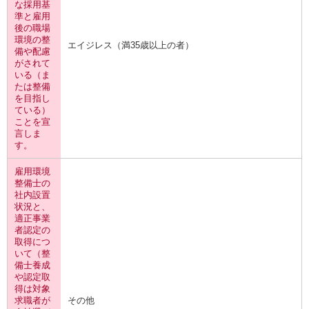
な採用基
準と雇用
後の職場
環境の整
エイジレス（満35歳以上の者）
備や配慮
がされて
いる（ま
たは整備
を目指し
ている）
ことを宣
言しま
す。
雇用環境
整備士の
社内設置
状況と、
適正事業
者認定の
取得につ
いて（整
備士養成
や認定取
得は対象
求職者が
その他