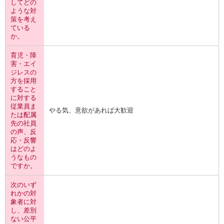
してどの
ような対
策を考え
ている
か。
育児・障
害・エイ
ジレスの
方を採用
すること
に対する
従業員ま
やる気、意欲があれば大歓迎
たは配属
先の社員
の声、反
応・反響
はどのよ
うなもの
ですか。
次のいず
れかの対
象者に対
し、差別
ない公平